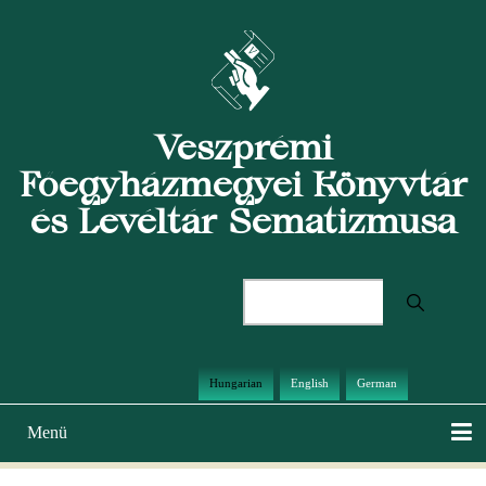
Ugrás
a
tartalomra
Veszprémi
Főegyházmegyei Könyvtár
és Levéltár Sematizmusa
Keresés
Hungarian
English
German
Menü
Main
navigation