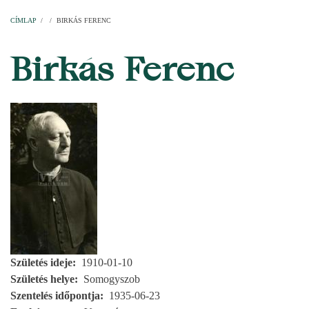
Címlap
Plébániák
Templomok
Egyházi személyek
Esperesi kerületek
Főesperességek
Székeskáptalan
CÍMLAP
/
/
BIRKÁS FERENC
MORZSA
Birkás Ferenc
Születés ideje
1910-01-10
Születés helye
Somogyszob
Szentelés időpontja
1935-06-23