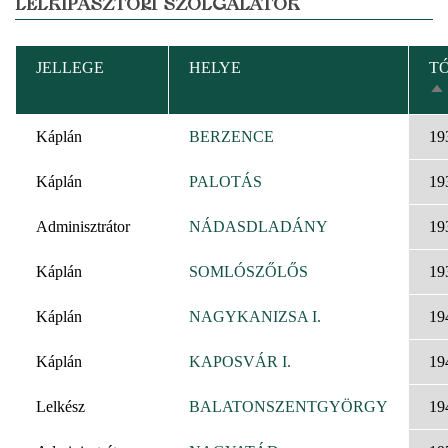
LELKIPÁSZTORI SZOLGÁLATOK
JELLEGE
HELYE
T
C
R
Káplán
BERZENCE
19
Káplán
PALOTÁS
19
Adminisztrátor
NÁDASDLADÁNY
19
Káplán
SOMLÓSZŐLŐS
19
Káplán
NAGYKANIZSA I.
19
Káplán
KAPOSVÁR I.
19
Lelkész
BALATONSZENTGYÖRGY
19