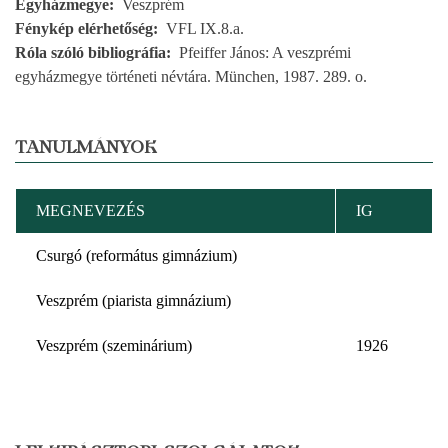
Egyházmegye
Veszprém
Fénykép elérhetőség
VFL IX.8.a.
Róla szóló bibliográfia
Pfeiffer János: A veszprémi
egyházmegye történeti névtára. München, 1987. 289. o.
TANULMÁNYOK
MEGNEVEZÉS
IG
Csurgó (református gimnázium)
Veszprém (piarista gimnázium)
Veszprém (szeminárium)
1926