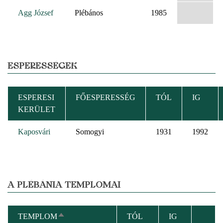
Agg József
Plébános
1985
ESPERESSÉGEK
ESPERESI
FŐESPERESSÉG
TÓL
IG
KERÜLET
Kaposvári
Somogyi
1931
1992
A PLÉBÁNIA TEMPLOMAI
TEMPLOM
TÓL
IG
CSÖKKENŐ