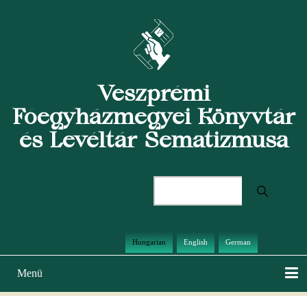
Ugrás
a
tartalomra
Veszprémi
Főegyházmegyei Könyvtár
és Levéltár Sematizmusa
Keresés
Hungarian
English
German
Menü
Main
navigation