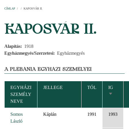
Címlap
Plébániák
Templomok
Egyházi személyek
Esperesi kerületek
Főesperességek
Székeskáptalan
CÍMLAP
/
/
KAPOSVÁR II.
MORZSA
KAPOSVÁR II.
Alapítás
1918
Egyházmegyés/Szerzetesi
Egyházmegyés
A PLÉBÁNIA EGYHÁZI SZEMÉLYEI
EGYHÁZI
JELLEGE
TÓL
IG
SZEMÉLY
NÖVEKV
NEVE
RENDEZ
Somos
Káplán
1991
1993
László