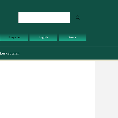
Keresés
Hungarian
English
German
keskáptalan