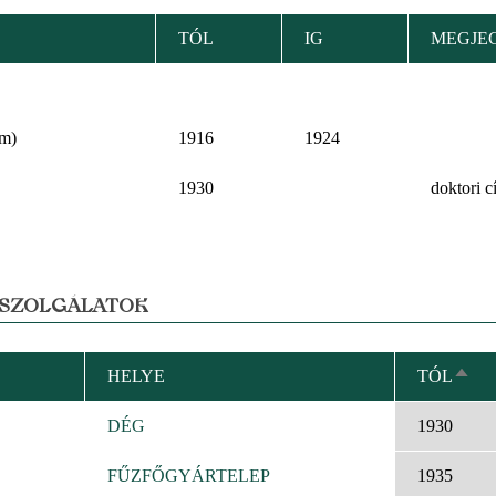
TÓL
IG
MEGJE
um)
1916
1924
1930
doktori c
 SZOLGÁLATOK
HELYE
TÓL
CSÖ
REN
DÉG
1930
FŰZFŐGYÁRTELEP
1935