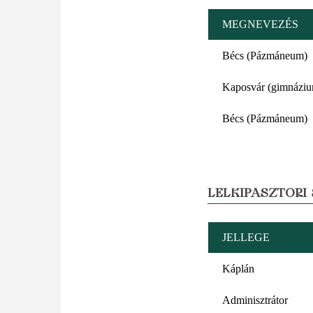
MEGNEVEZÉS
Bécs (Pázmáneum)
Kaposvár (gimnázi
Bécs (Pázmáneum)
LELKIPÁSZTORI
JELLEGE
Káplán
Adminisztrátor