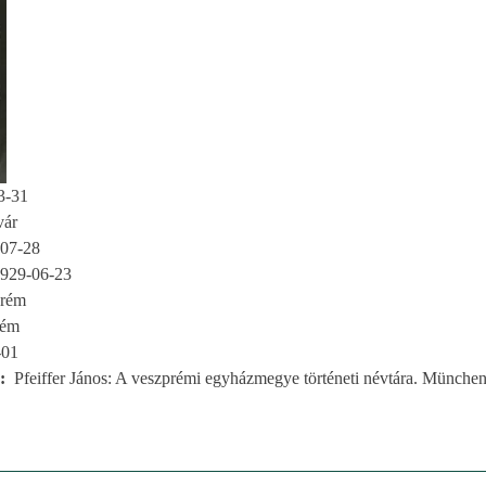
3-31
vár
07-28
929-06-23
prém
rém
-01
Pfeiffer János: A veszprémi egyházmegye történeti névtára. München