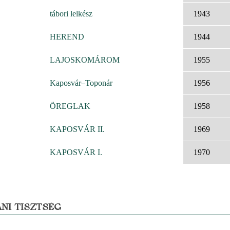
tábori lelkész
1943
HEREND
1944
LAJOSKOMÁROM
1955
Kaposvár–Toponár
1956
ÖREGLAK
1958
KAPOSVÁR II.
1969
KAPOSVÁR I.
1970
NI TISZTSÉG