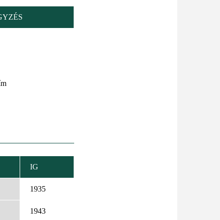
GYZÉS
ím
IG
KKENŐ
DEZÉS
1935
1943