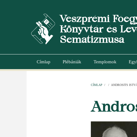
Ugrás
a
Veszprémi Főeg
tartalomra
Könyvtár és Lev
Sematizmusa
Címlap
Plébániák
Templomok
Egy
Main
navigation
CÍMLAP
/
/
ANDROSITS ISTV
MORZSA
Andros