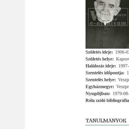
Születés ideje
1906-0
Születés helye
Kapos
Halálozás ideje
1997-
Szentelés időpontja
1
Szentelés helye
Vesz
Egyházmegye
Veszp
Nyugdíjban
1979-08
Róla szóló bibliográfia
TANULMÁNYOK