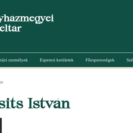
yházmegyei
éltár
házi személyek
Esperesi kerületek
Főesperességek
Szé
ÁN
its István