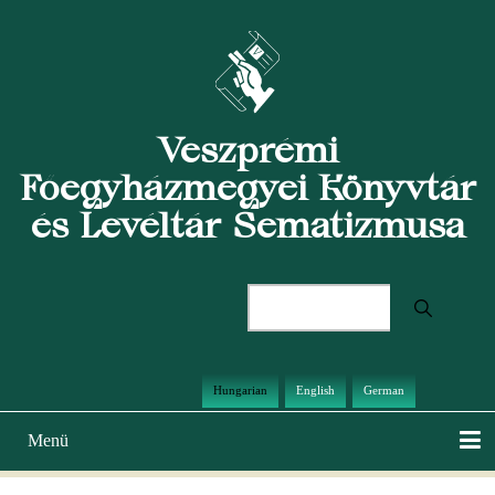
Ugrás
a
tartalomra
Veszprémi
Főegyházmegyei Könyvtár
és Levéltár Sematizmusa
Keresés
Hungarian
English
German
Menü
Main
navigation