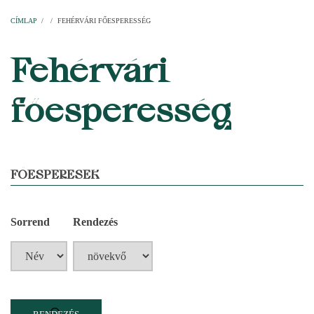
Címlap
Plébániák
Templomok
Egyházi személyek
Esperesi kerületek
Főesperességek
Székeskáptalan
CÍMLAP
/
/
FEHÉRVÁRI FŐESPERESSÉG
MORZSA
Fehérvári
főesperesség
FŐESPERESEK
Sorrend
Rendezés