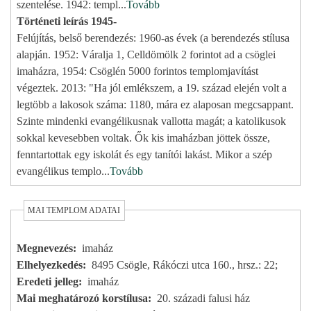
szentelése. 1942: templ
...
Tovább
Történeti leírás 1945-
Felújítás, belső berendezés: 1960-as évek (a berendezés stílusa
alapján. 1952: Váralja 1, Celldömölk 2 forintot ad a csöglei
imaházra, 1954: Csöglén 5000 forintos templomjavítást
végeztek. 2013: "Ha jól emlékszem, a 19. század elején volt a
legtöbb a lakosok száma: 1180, mára ez alaposan megcsappant.
Szinte mindenki evangélikusnak vallotta magát; a katolikusok
sokkal kevesebben voltak. Ők kis imaházban jöttek össze,
fenntartottak egy iskolát és egy tanítói lakást. Mikor a szép
evangélikus templo
...
Tovább
MAI TEMPLOM ADATAI
Megnevezés
imaház
Elhelyezkedés
8495 Csögle, Rákóczi utca 160., hrsz.: 22;
Eredeti jelleg
imaház
Mai meghatározó korstílusa
20. századi falusi ház