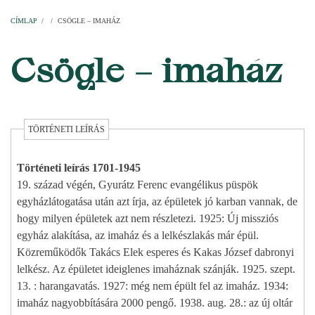
Címlap
Plébániák
Templomok
Egyházi személyek
Esperesi kerületek
Főesperességek
Székeskáptalan
CÍMLAP
/
/
CSÖGLE – IMAHÁZ
MORZSA
Csögle – imaház
TÖRTÉNETI LEÍRÁS
Történeti leírás 1701-1945
19. század végén, Gyurátz Ferenc evangélikus püspök
egyházlátogatása után azt írja, az épületek jó karban vannak, de
hogy milyen épületek azt nem részletezi. 1925: Új missziós
egyház alakítása, az imaház és a lelkészlakás már épül.
Közreműködők Takács Elek esperes és Kakas József dabronyi
lelkész. Az épületet ideiglenes imaháznak szánják. 1925. szept.
13. : harangavatás. 1927: még nem épült fel az imaház. 1934:
imaház nagyobbítására 2000 pengő. 1938. aug. 28.: az új oltár