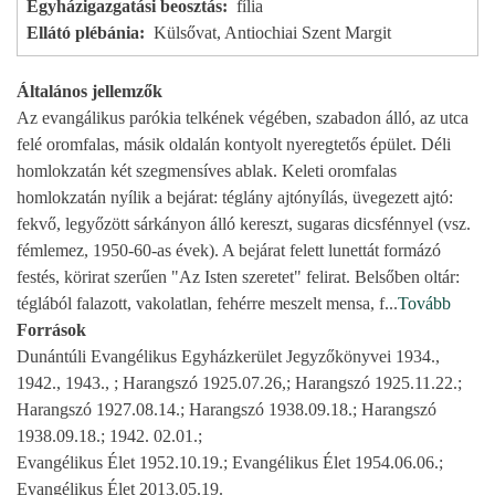
Egyházigazgatási beosztás
fília
Ellátó plébánia
Külsővat, Antiochiai Szent Margit
Általános jellemzők
Az evangálikus parókia telkének végében, szabadon álló, az utca
felé oromfalas, másik oldalán kontyolt nyeregtetős épület. Déli
homlokzatán két szegmensíves ablak. Keleti oromfalas
homlokzatán nyílik a bejárat: téglány ajtónyílás, üvegezett ajtó:
fekvő, legyőzött sárkányon álló kereszt, sugaras dicsfénnyel (vsz.
fémlemez, 1950-60-as évek). A bejárat felett lunettát formázó
festés, körirat szerűen "Az Isten szeretet" felirat. Belsőben oltár:
téglából falazott, vakolatlan, fehérre meszelt mensa, f
...
Tovább
Források
Dunántúli Evangélikus Egyházkerület Jegyzőkönyvei 1934.,
1942., 1943., ; Harangszó 1925.07.26,; Harangszó 1925.11.22.;
Harangszó 1927.08.14.; Harangszó 1938.09.18.; Harangszó
1938.09.18.; 1942. 02.01.;
Evangélikus Élet 1952.10.19.; Evangélikus Élet 1954.06.06.;
Evangélikus Élet 2013.05.19.