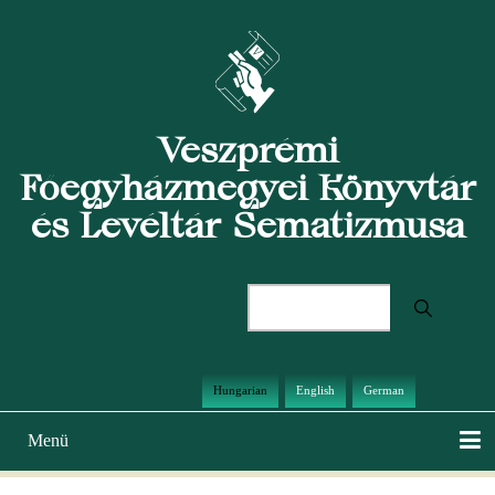
Ugrás
a
tartalomra
Veszprémi
Főegyházmegyei Könyvtár
és Levéltár Sematizmusa
Keresés
Hungarian
English
German
Menü
Main
navigation