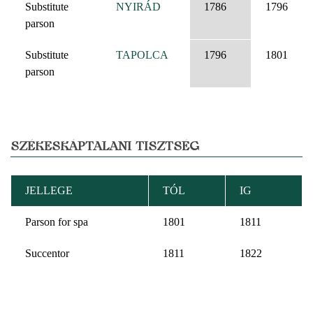
Substitute
NYIRÁD
1786
1796
parson
Substitute
TAPOLCA
1796
1801
parson
SZÉKESKÁPTALANI TISZTSÉG
JELLEGE
TÓL
IG
Parson for spa
1801
1811
Succentor
1811
1822