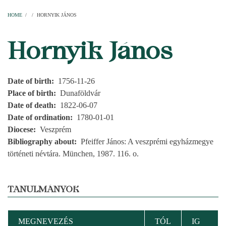
Home
Parishes
Temples
Clergymen
Decanal districts
Archdecanal districts
Cathedral chapter
HOME
/
/
HORNYIK JÁNOS
BREADCRUMB
Hornyik János
Date of birth
1756-11-26
Place of birth
Dunaföldvár
Date of death
1822-06-07
Date of ordination
1780-01-01
Diocese
Veszprém
Bibliography about
Pfeiffer János: A veszprémi egyházmegye
történeti névtára. München, 1987. 116. o.
TANULMÁNYOK
MEGNEVEZÉS
TÓL
IG