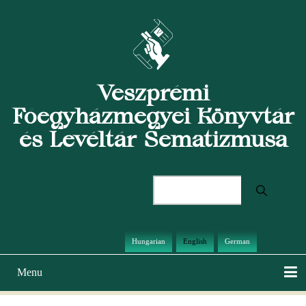
Skip
to
main
content
Veszprémi
Főegyházmegyei Könyvtár
és Levéltár Sematizmusa
Search
Hungarian
English
German
Menu
Main
navigation