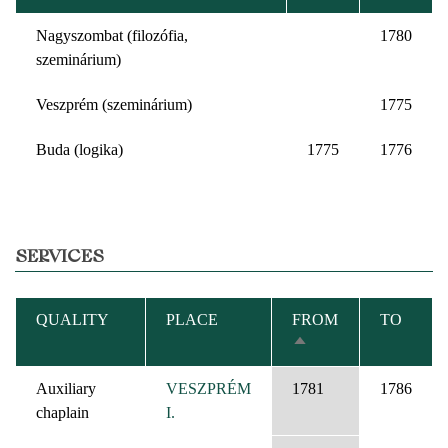
Nagyszombat (filozófia,
1780
szeminárium)
Veszprém (szeminárium)
1775
Buda (logika)
1775
1776
SERVICES
QUALITY
PLACE
FROM
TO
SORT
DESCENDING
Auxiliary
VESZPRÉM
1781
1786
chaplain
I.