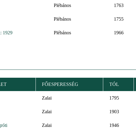
Plébános
1763
Plébános
1755
: 1929
Plébános
1966
LET
FŐESPERESSÉG
TÓL
Zalai
1795
Zalai
1903
róti
Zalai
1946