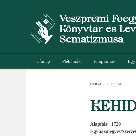
Ugrás
a
Veszprémi Főeg
tartalomra
Könyvtár és Lev
Sematizmusa
Címlap
Plébániák
Templomok
Egy
Main
navigation
CÍMLAP
/
/
KEHIDA
MORZSA
KEHI
Alapítás
1729
Egyházmegyés/Szerzet