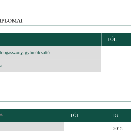
MPLOMAI
TÓL
KENŐ
EZÉS
ldogasszony, gyümölcsoltó
na
TÓL
IG
CSÖKKENŐ
RENDEZÉS
2015