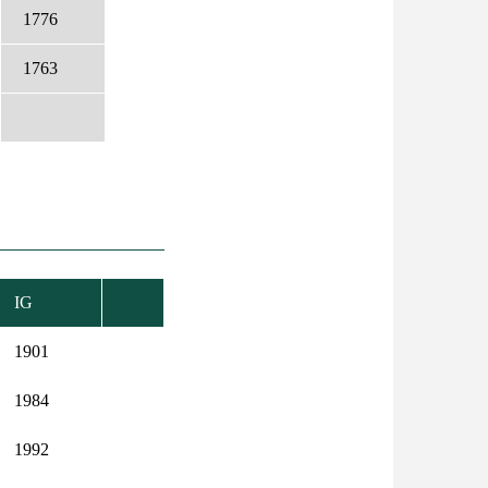
1776
1763
IG
1901
1984
1992