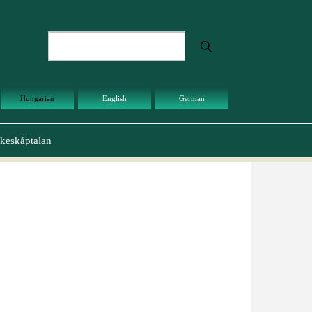
Keresés
Hungarian
English
German
keskáptalan