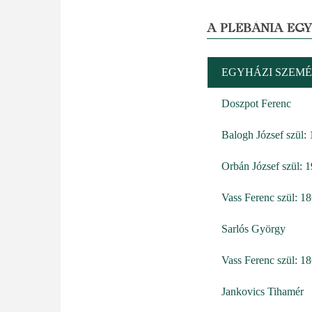
A PLÉBÁNIA EG
EGYHÁZI SZEMÉ
Doszpot Ferenc
Balogh József szül:
Orbán József szül: 
Vass Ferenc szül: 1
Sarlós György
Vass Ferenc szül: 1
Jankovics Tihamér