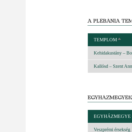
A PLÉBÁNIA TE
TEMPLOM
CSÖK
REND
Kehidakustány – Bo
Kallósd – Szent An
EGYHÁZMEGYÉK
EGYHÁZMEGYE
Veszprémi érsekség