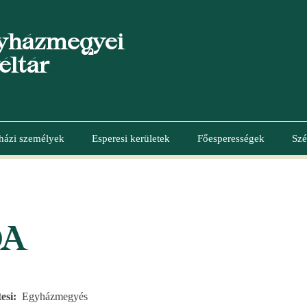
yházmegyei
éltár
házi személyek
Esperesi kerületek
Főesperességek
Szé
DA
esi
Egyházmegyés