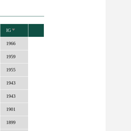
IG
NÖVEKVŐ
RENDEZÉS
1966
1959
1955
1943
1943
1901
1899