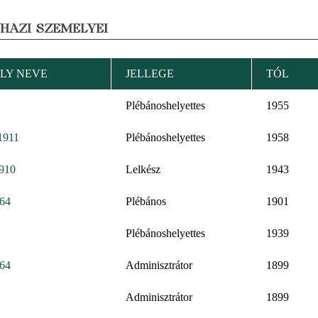
YHÁZI SZEMÉLYEI
LY NEVE
JELLEGE
TÓL
Plébánoshelyettes
1955
 1911
Plébánoshelyettes
1958
1910
Lelkész
1943
864
Plébános
1901
Plébánoshelyettes
1939
864
Adminisztrátor
1899
Adminisztrátor
1899