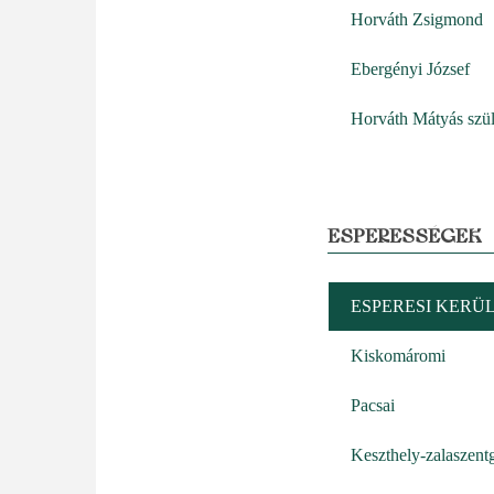
Horváth Zsigmond
Ebergényi József
Horváth Mátyás szül
ESPERESSÉGEK
ESPERESI KERÜ
Kiskomáromi
Pacsai
Keszthely-zalaszentg