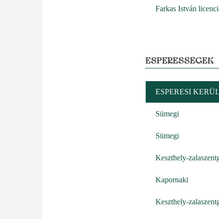
Farkas István licenci
ESPERESSÉGEK
ESPERESI KERÜ
Sümegi
Sümegi
Keszthely-zalaszentg
Kapornaki
Keszthely-zalaszentg