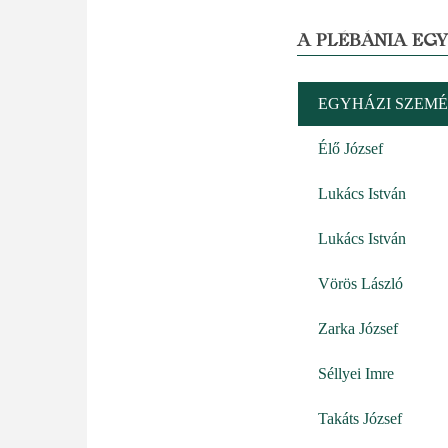
A PLÉBÁNIA EG
EGYHÁZI SZEMÉ
Élő József
Lukács István
Lukács István
Vörös László
Zarka József
Séllyei Imre
Takáts József