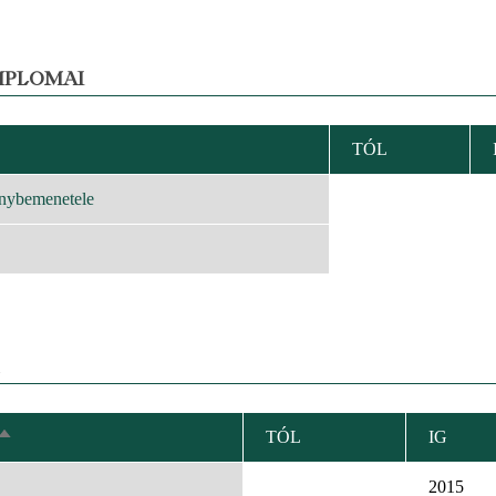
MPLOMAI
TÓL
KENŐ
EZÉS
nybemenetele
TÓL
IG
CSÖKKENŐ
RENDEZÉS
2015