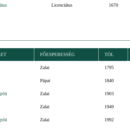
átus
Licenciátus
1670
LET
FŐESPERESSÉG
TÓL
Zalai
1795
Pápai
1840
róti
Zalai
1903
Zalai
1949
róti
Zalai
1992