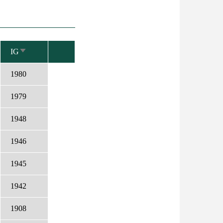
IG
NÖVEKVŐ
RENDEZÉS
1980
1979
1948
1946
1945
1942
1908