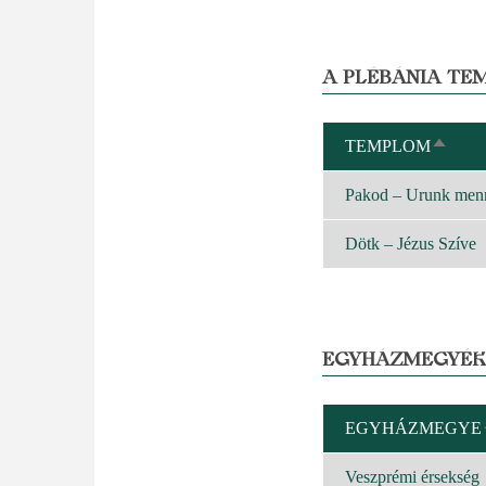
A PLÉBÁNIA TE
TEMPLOM
CSÖK
REND
Pakod – Urunk men
Dötk – Jézus Szíve
EGYHÁZMEGYÉK
EGYHÁZMEGYE
Veszprémi érsekség