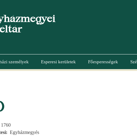
yházmegyei
éltár
házi személyek
Esperesi kerületek
Főesperességek
Szé
D
, 1760
esi
Egyházmegyés