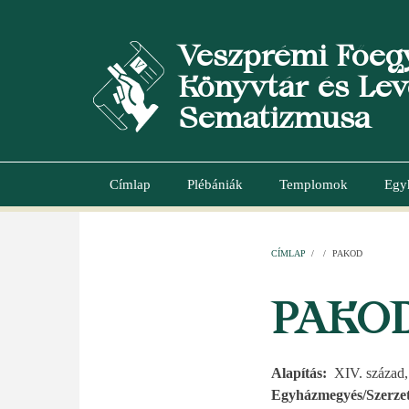
Ugrás
a
Veszprémi Főeg
tartalomra
Könyvtár és Lev
Sematizmusa
Címlap
Plébániák
Templomok
Egy
Main
navigation
CÍMLAP
/
/
PAKOD
MORZSA
PAKO
Alapítás
XIV. század
Egyházmegyés/Szerzet