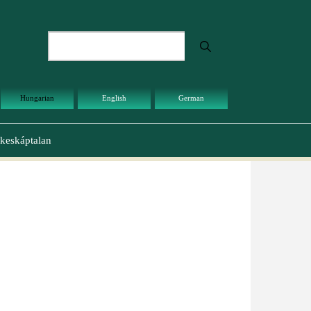
Keresés
Hungarian
English
German
keskáptalan