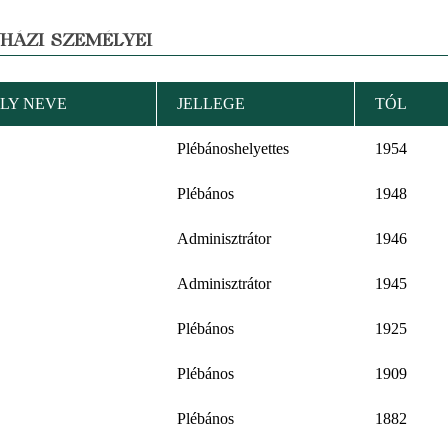
YHÁZI SZEMÉLYEI
LY NEVE
JELLEGE
TÓL
Plébánoshelyettes
1954
Plébános
1948
Adminisztrátor
1946
Adminisztrátor
1945
Plébános
1925
Plébános
1909
Plébános
1882