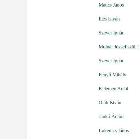
Matics János
Illés István
Szever Ignác
Molnár József szül:
Szever Ignác
Fenyő Mihály
Kelemen Antal
Oláh István
Jankó Ádám
Lukenics János