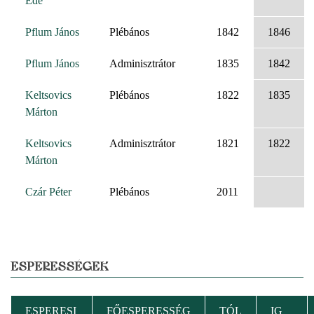
Ede
Pflum János
Plébános
1842
1846
Pflum János
Adminisztrátor
1835
1842
Keltsovics
Plébános
1822
1835
Márton
Keltsovics
Adminisztrátor
1821
1822
Márton
Czár Péter
Plébános
2011
ESPERESSÉGEK
ESPERESI
FŐESPERESSÉG
TÓL
IG