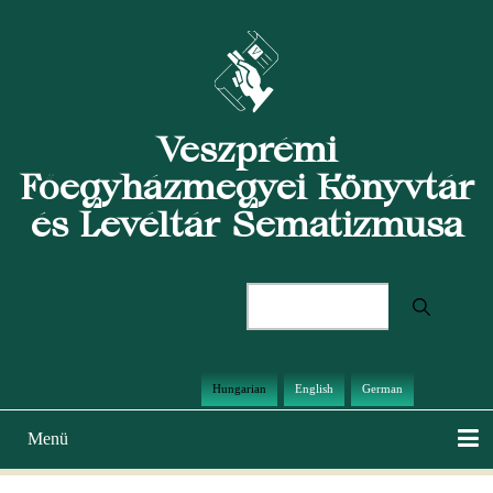
Ugrás
a
tartalomra
Veszprémi
Főegyházmegyei Könyvtár
és Levéltár Sematizmusa
Keresés
Hungarian
English
German
Menü
Main
navigation