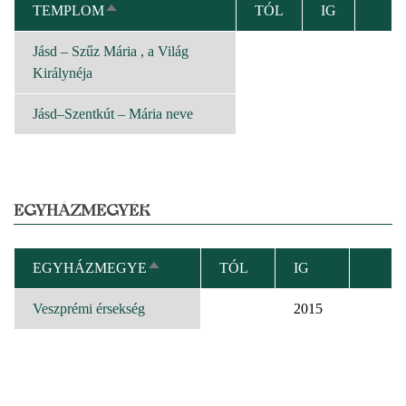
TEMPLOM
TÓL
IG
CSÖKKENŐ
RENDEZÉS
Jásd – Szűz Mária , a Világ
Királynéja
Jásd–Szentkút – Mária neve
EGYHÁZMEGYÉK
EGYHÁZMEGYE
TÓL
IG
CSÖKKENŐ
RENDEZÉS
Veszprémi érsekség
2015