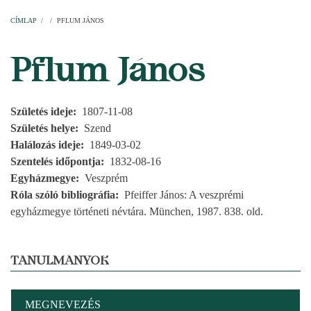
Címlap
Plébániák
Templomok
Egyházi személyek
Esperesi kerületek
Főesperességek
Székeskáptalan
CÍMLAP
/
/
PFLUM JÁNOS
MORZSA
Pflum János
Születés ideje
1807-11-08
Születés helye
Szend
Halálozás ideje
1849-03-02
Szentelés időpontja
1832-08-16
Egyházmegye
Veszprém
Róla szóló bibliográfia
Pfeiffer János: A veszprémi
egyházmegye történeti névtára. München, 1987. 838. old.
TANULMÁNYOK
MEGNEVEZÉS