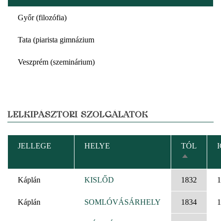
Győr (filozófia)
Tata (piarista gimnázium
Veszprém (szeminárium)
LELKIPÁSZTORI SZOLGÁLATOK
JELLEGE
HELYE
TÓL
CSÖKKEN
RENDEZÉ
Káplán
KISLŐD
1832
1
Káplán
SOMLÓVÁSÁRHELY
1834
1