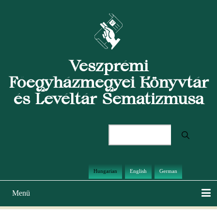
Ugrás
a
tartalomra
Veszprémi
Főegyházmegyei Könyvtár
és Levéltár Sematizmusa
Keresés
Hungarian
English
German
Menü
Main
navigation