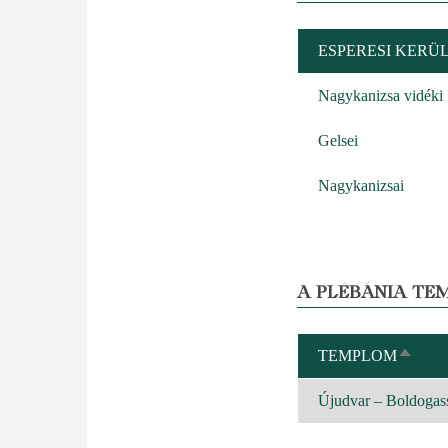
ESPERESI KERÜ
Nagykanizsa vidéki
Gelsei
Nagykanizsai
A PLÉBÁNIA TE
TEMPLOM
CSÖK
REND
Újudvar – Boldogas