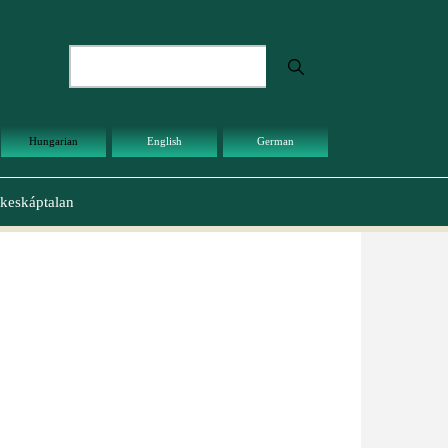
Keresés
Hungarian
English
German
keskáptalan