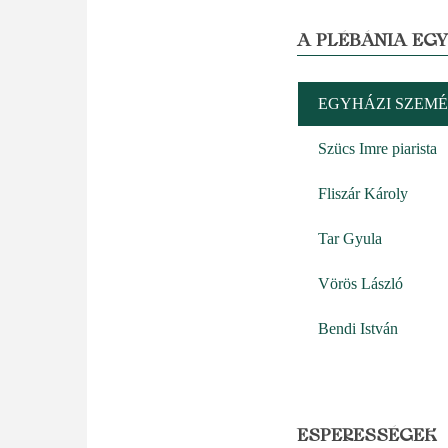
A PLÉBÁNIA EG
EGYHÁZI SZEMÉ
Szücs Imre piarista
Fliszár Károly
Tar Gyula
Vörös László
Bendi István
ESPERESSÉGEK