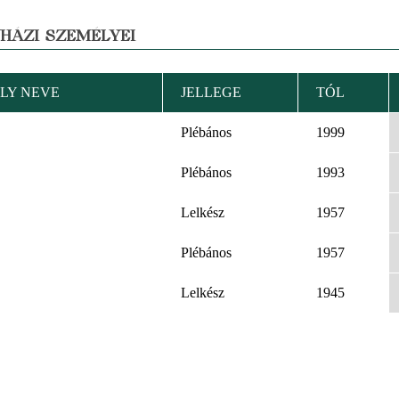
YHÁZI SZEMÉLYEI
LY NEVE
JELLEGE
TÓL
Plébános
1999
Plébános
1993
Lelkész
1957
Plébános
1957
Lelkész
1945