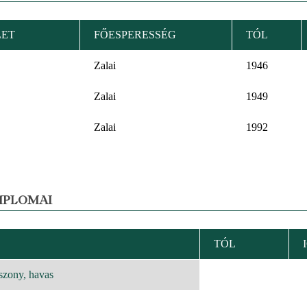
LET
FŐESPERESSÉG
TÓL
Zalai
1946
Zalai
1949
Zalai
1992
MPLOMAI
TÓL
KENŐ
EZÉS
szony, havas