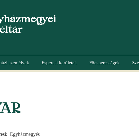
yházmegyei
éltár
házi személyek
Esperesi kerületek
Főesperességek
Szé
VAR
esi
Egyházmegyés