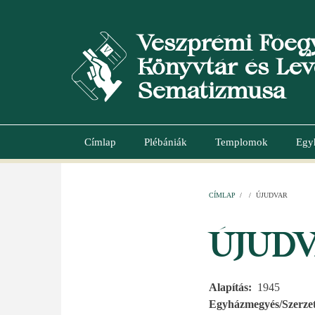
Ugrás
a
Veszprémi Főeg
tartalomra
Könyvtár és Lev
Sematizmusa
Címlap
Plébániák
Templomok
Egy
Main
navigation
CÍMLAP
/
/
ÚJUDVAR
MORZSA
ÚJUD
Alapítás
1945
Egyházmegyés/Szerzet