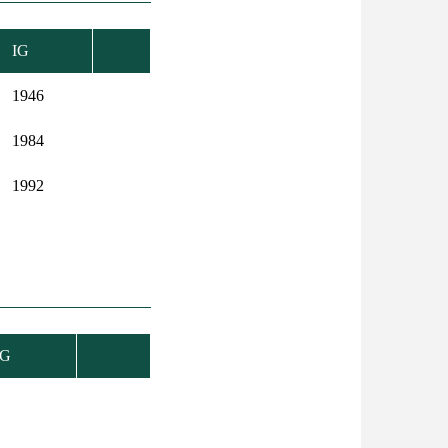
IG
1946
1984
1992
IG