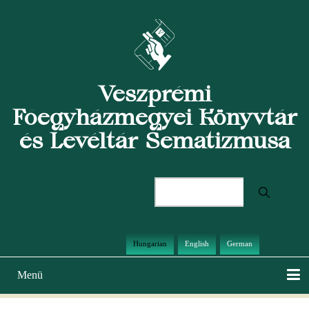
Ugrás
a
tartalomra
Veszprémi
Főegyházmegyei Könyvtár
és Levéltár Sematizmusa
Keresés
Hungarian
English
German
Menü
Main
navigation