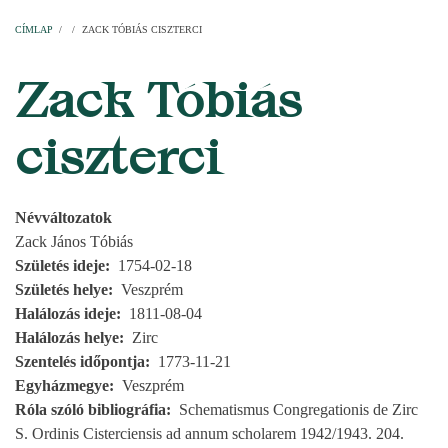
Címlap
Plébániák
Templomok
Egyházi személyek
Esperesi kerületek
Főesperességek
Székeskáptalan
CÍMLAP
/
/
ZACK TÓBIÁS CISZTERCI
MORZSA
Zack Tóbiás
ciszterci
Névváltozatok
Zack János Tóbiás
Születés ideje
1754-02-18
Születés helye
Veszprém
Halálozás ideje
1811-08-04
Halálozás helye
Zirc
Szentelés időpontja
1773-11-21
Egyházmegye
Veszprém
Róla szóló bibliográfia
Schematismus Congregationis de Zirc
S. Ordinis Cisterciensis ad annum scholarem 1942/1943. 204.