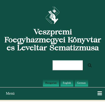
Ugrás
a
tartalomra
Veszprémi
Főegyházmegyei Könyvtár
és Levéltár Sematizmusa
Keresés
Hungarian
English
German
Menü
Main
navigation