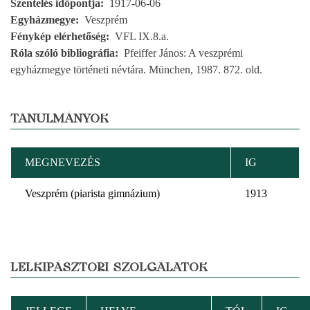
Szentelés időpontja
1917-06-06
Egyházmegye
Veszprém
Fénykép elérhetőség
VFL IX.8.a.
Róla szóló bibliográfia
Pfeiffer János: A veszprémi
egyházmegye történeti névtára. München, 1987. 872. old.
TANULMÁNYOK
MEGNEVEZÉS
IG
Veszprém (piarista gimnázium)
1913
LELKIPÁSZTORI SZOLGÁLATOK