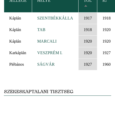
JELLEGE
HELYE
TÓL
IG
CSÖKKENŐ
RENDEZÉS
Káplán
SZENTBÉKKÁLLA
1917
1918
Káplán
TAB
1918
1920
Káplán
MARCALI
1920
1920
Karkáplán
VESZPRÉM I.
1920
1927
Plébános
SÁGVÁR
1927
1960
SZÉKESKÁPTALANI TISZTSÉG