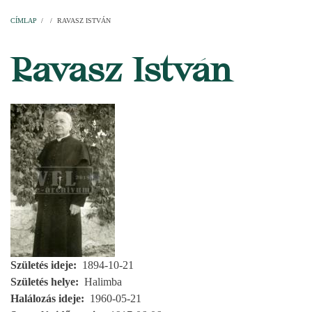
Címlap
Plébániák
Templomok
Egyházi személyek
Esperesi kerületek
Főesperességek
Székeskáptalan
CÍMLAP
/
/
RAVASZ ISTVÁN
MORZSA
Ravasz István
Születés ideje
1894-10-21
Születés helye
Halimba
Halálozás ideje
1960-05-21