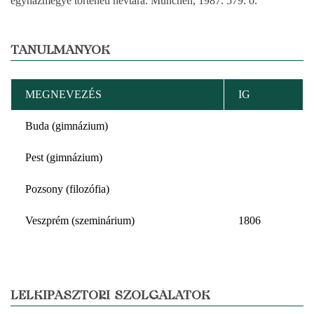
egyházmegye történeti névtára. München, 1987. 579. o.
TANULMÁNYOK
MEGNEVEZÉS
IG
Buda (gimnázium)
Pest (gimnázium)
Pozsony (filozófia)
Veszprém (szeminárium)
1806
LELKIPÁSZTORI SZOLGÁLATOK