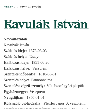
Címlap
Plébániák
Templomok
Egyházi személyek
Esperesi kerületek
Főesperességek
Székeskáptalan
CÍMLAP
/
/
KAVULÁK ISTVÁN
MORZSA
Kavulák István
Névváltozatok
Kavulyák István
Születés ideje
1878-08-03
Születés helye
Usztye
Halálozás ideje
1851-06-26
Halálozás helye
Veszprém
Szentelés időpontja
1810-08-31
Szentelés helye
Pannonhalma
Szentelést végző személy
Vilt József győri püspök
Egyházmegye
Veszprém
Nyugdíjban
1850-01-01
Róla szóló bibliográfia
Pfeiffer János: A veszprémi