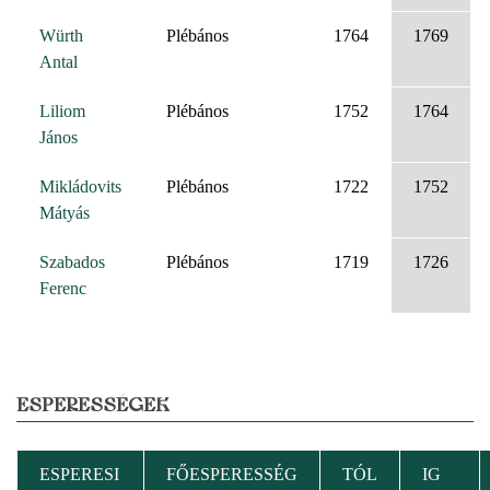
Würth
Plébános
1764
1769
Antal
Liliom
Plébános
1752
1764
János
Mikládovits
Plébános
1722
1752
Mátyás
Szabados
Plébános
1719
1726
Ferenc
ESPERESSÉGEK
ESPERESI
FŐESPERESSÉG
TÓL
IG