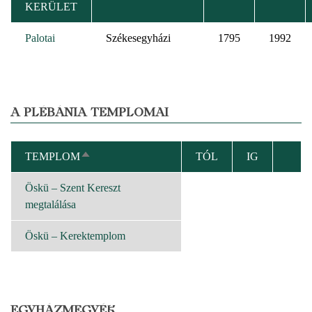
KERÜLET
Palotai
Székesegyházi
1795
1992
A PLÉBÁNIA TEMPLOMAI
TEMPLOM
TÓL
IG
CSÖKKENŐ
RENDEZÉS
Öskü – Szent Kereszt
megtalálása
Öskü – Kerektemplom
EGYHÁZMEGYÉK