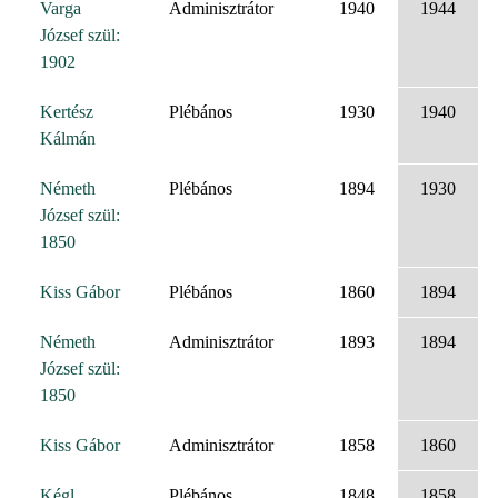
Varga
Adminisztrátor
1940
1944
József szül:
1902
Kertész
Plébános
1930
1940
Kálmán
Németh
Plébános
1894
1930
József szül:
1850
Kiss Gábor
Plébános
1860
1894
Németh
Adminisztrátor
1893
1894
József szül:
1850
Kiss Gábor
Adminisztrátor
1858
1860
Kégl
Plébános
1848
1858