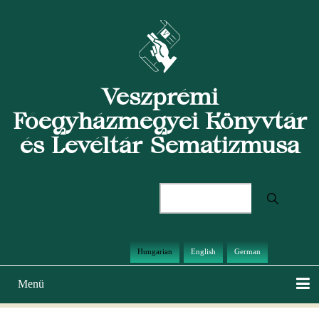
Ugrás
a
tartalomra
Veszprémi
Főegyházmegyei Könyvtár
és Levéltár Sematizmusa
Keresés
Hungarian
English
German
Menü
Main
navigation