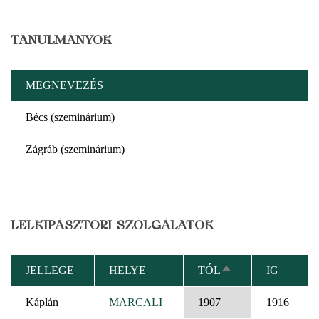
TANULMÁNYOK
MEGNEVEZÉS
Bécs (szeminárium)
Zágráb (szeminárium)
LELKIPÁSZTORI SZOLGÁLATOK
JELLEGE
HELYE
TÓL
IG
CSÖKKENŐ
RENDEZÉS
Káplán
MARCALI
1907
1916