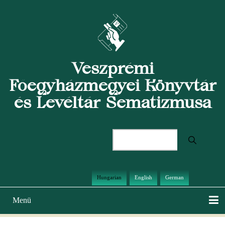
Ugrás
a
tartalomra
Veszprémi
Főegyházmegyei Könyvtár
és Levéltár Sematizmusa
Keresés
Hungarian
English
German
Menü
Main
navigation