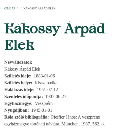
Címlap
Plébániák
Templomok
Egyházi személyek
Esperesi kerületek
Főesperességek
Székeskáptalan
CÍMLAP
/
/
KÁKOSSY ÁRPÁD ELEK
MORZSA
Kákossy Árpád
Elek
Névváltozatok
Kákosy Árpád Elek
Születés ideje
1883-01-06
Születés helye
Kisszabadka
Halálozás ideje
1951-07-12
Szentelés időpontja
1907-06-27
Egyházmegye
Veszprém
Nyugdíjban
1945-01-01
Róla szóló bibliográfia
Pfeiffer János: A veszprémi
egyházmegye történeti névtára. München, 1987. 562. o.