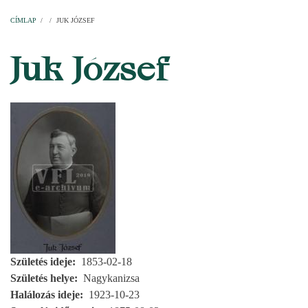
Címlap
Plébániák
Templomok
Egyházi személyek
Esperesi kerületek
Főesperességek
Székeskáptalan
CÍMLAP
/
/
JUK JÓZSEF
MORZSA
Juk József
Születés ideje
1853-02-18
Születés helye
Nagykanizsa
Halálozás ideje
1923-10-23