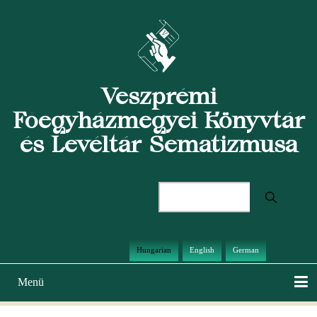
Ugrás
a
tartalomra
Veszprémi
Főegyházmegyei Könyvtár
és Levéltár Sematizmusa
Keresés
Hungarian
English
German
Menü
Main
navigation