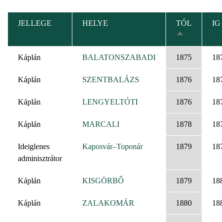
JELLEGE
HELYE
TÓL
IG
CSÖKKENŐ
RENDEZÉS
Káplán
BALATONSZABADI
1875
18
Káplán
SZENTBALÁZS
1876
18
Káplán
LENGYELTÓTI
1876
18
Káplán
MARCALI
1878
18
Ideiglenes
Kaposvár–Toponár
1879
18
adminisztrátor
Káplán
KISGÖRBŐ
1879
18
Káplán
ZALAKOMÁR
1880
18