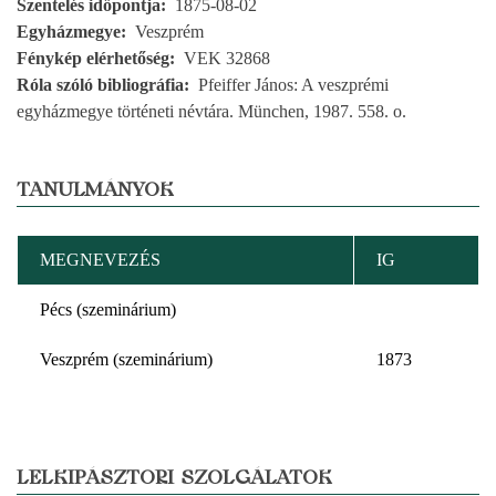
Szentelés időpontja
1875-08-02
Egyházmegye
Veszprém
Fénykép elérhetőség
VEK 32868
Róla szóló bibliográfia
Pfeiffer János: A veszprémi
egyházmegye történeti névtára. München, 1987. 558. o.
TANULMÁNYOK
MEGNEVEZÉS
IG
Pécs (szeminárium)
Veszprém (szeminárium)
1873
LELKIPÁSZTORI SZOLGÁLATOK