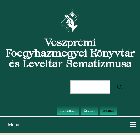
Direkt
zum
Inhalt
Veszprémi
Főegyházmegyei Könyvtár
és Levéltár Sematizmusa
Suche
Hungarian
English
German
Menü
Hauptnavigation