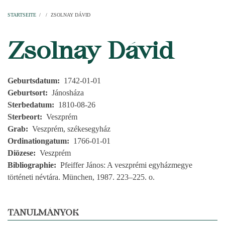
Startseite
Pfarren
Kirchen
Personen
Dekanate
Erzdekanate
Domkapitel
STARTSEITE
/
/
ZSOLNAY DÁVID
PFADNAVIGATION
Zsolnay Dávid
Geburtsdatum
1742-01-01
Geburtsort
Jánosháza
Sterbedatum
1810-08-26
Sterbeort
Veszprém
Grab
Veszprém, székesegyház
Ordinationgatum
1766-01-01
Diözese
Veszprém
Bibliographie
Pfeiffer János: A veszprémi egyházmegye
történeti névtára. München, 1987. 223–225. o.
TANULMÁNYOK