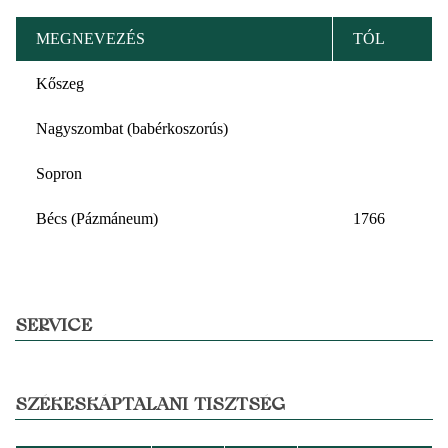
MEGNEVEZÉS
TÓL
Kőszeg
Nagyszombat (babérkoszorús)
Sopron
Bécs (Pázmáneum)
1766
SERVICE
SZÉKESKÁPTALANI TISZTSÉG