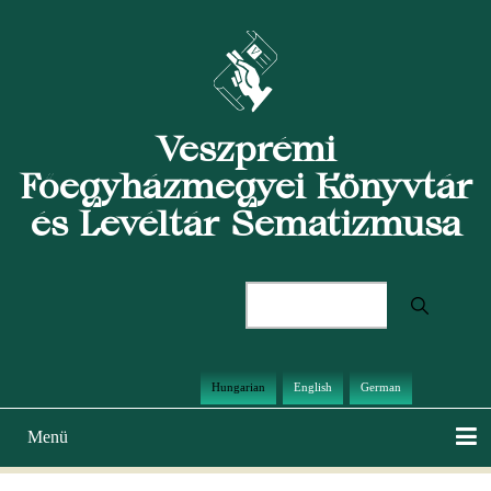
Ugrás
a
tartalomra
Veszprémi
Főegyházmegyei Könyvtár
és Levéltár Sematizmusa
Keresés
Hungarian
English
German
Menü
Main
navigation