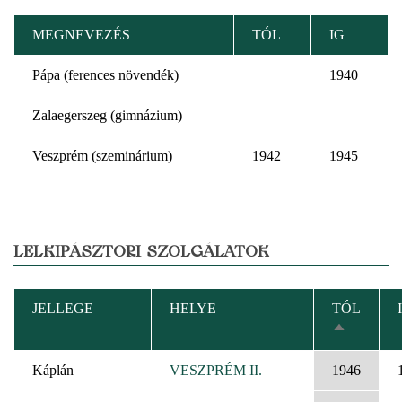
MEGNEVEZÉS
TÓL
IG
Pápa (ferences növendék)
1940
Zalaegerszeg (gimnázium)
Veszprém (szeminárium)
1942
1945
LELKIPÁSZTORI SZOLGÁLATOK
JELLEGE
HELYE
TÓL
CSÖKKE
RENDEZÉ
Káplán
VESZPRÉM II.
1946