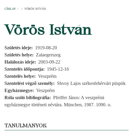
Címlap
Plébániák
Templomok
Egyházi személyek
Esperesi kerületek
Főesperességek
Székeskáptalan
CÍMLAP
/
/
VÖRÖS ISTVÁN
MORZSA
Vörös István
Születés ideje
1919-08-20
Születés helye
Zalaegerszeg
Halálozás ideje
2003-09-22
Szentelés időpontja
1945-12-16
Szentelés helye
Veszprém
Szentelést végző személy
Shvoy Lajos székesfehérvári püspök
Egyházmegye
Veszprém
Róla szóló bibliográfia
Pfeiffer János: A veszprémi
egyházmegye történeti névtára. München, 1987. 1090. o.
TANULMÁNYOK