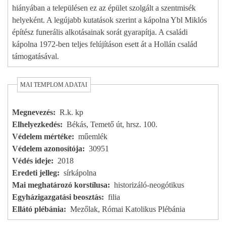
hiányában a településen ez az épület szolgált a szentmisék
helyeként. A legújabb kutatások szerint a kápolna Ybl Miklós
építész funerális alkotásainak sorát gyarapítja. A családi
kápolna 1972-ben teljes felújításon esett át a Hollán család
támogatásával.
MAI TEMPLOM ADATAI
Megnevezés
R.k. kp
Elhelyezkedés
Békás, Temető út, hrsz. 100.
Védelem mértéke
műemlék
Védelem azonosítója
30951
Védés ideje
2018
Eredeti jelleg
sírkápolna
Mai meghatározó korstílusa
historizáló-neogótikus
Egyházigazgatási beosztás
filia
Ellátó plébánia
Mezőlak, Római Katolikus Plébánia