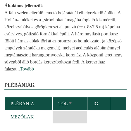
Általános jellemzők
A falu szélén elterülő temető bejáratánál elhelyezkedő épület. A
Hollán-emléket és a „sírboltokat” magába foglaló kis méretű,
közel szabályos görögkereszt alaprajzú (cca. 8×7,5 m) kápolna
csúcsíves, gótizáló formákkal épült. A háromnyílású portikusz
fölött hármas ablak töri át az oromzatos homlokzatot (a középső
tengelyek záradéka megemelt), melyet aediculás alépítménnyel
megtámasztott harangtornyocska koronáz. A központi teret négy
süvegből álló bordás keresztboltozat fedi. A keresztház
falazat
...
Tovább
PLÉBÁNIÁK
PLÉBÁNIA
TÓL
IG
NÖVEKVŐ
RENDEZÉS
MEZŐLAK