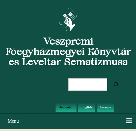
Ugrás
a
tartalomra
Veszprémi
Főegyházmegyei Könyvtár
és Levéltár Sematizmusa
Keresés
Hungarian
English
German
Menü
Main
navigation