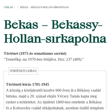
Címlap
Plébániák
Templomok
Egyházi személyek
Esperesi kerületek
Főesperességek
Székeskáptalan
CÍMLAP
/
/
BÉKÁS – BÉKÁSSY-HOLLÁN-SÍRKÁPOLNA
MORZSA
Békás – Békássy-
Hollán-sírkápolna
Történet (1975-ös sematizmus szerint)
"Temetőkp.-na 1970-ben felújítva. Hsz: 237 (409)."
TÖRTÉNETI LEÍRÁS
Történeti leírás 1701-1945
A község a középkortól kezdve 600 éven át a Békássy család
birtoka, majd a 20. század elején Vécsey Tamás kapta meg
ezeket a területeket. Az épületet 1869-ben emeltette a Békássy
és a Kolossváry család sírkápolnának, azonban önálló templom