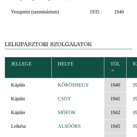
Veszprém (szeminárium)
1935
1940
LELKIPÁSZTORI SZOLGÁLATOK
JELLEGE
HELYE
TÓL
I
CSÖKKEN
RENDEZÉS
Káplán
KŐRÖSHEGY
1940
1
Káplán
CSÓT
1941
1
Káplán
SIÓFOK
1942
1
Lelkész
ALSÓÖRS
1945
1