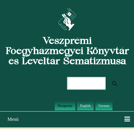
Ugrás
a
tartalomra
Veszprémi
Főegyházmegyei Könyvtár
és Levéltár Sematizmusa
Keresés
Hungarian
English
German
Menü
Main
navigation