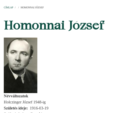
Címlap
Plébániák
Templomok
Egyházi személyek
Esperesi kerületek
Főesperességek
Székeskáptalan
CÍMLAP
/
/
HOMONNAI JÓZSEF
MORZSA
Homonnai József
Névváltozatok
Holczinger József 1948-ig
Születés ideje
1916-03-19