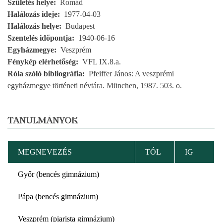
Születés helye
Romád
Halálozás ideje
1977-04-03
Halálozás helye
Budapest
Szentelés időpontja
1940-06-16
Egyházmegye
Veszprém
Fénykép elérhetőség
VFL IX.8.a.
Róla szóló bibliográfia
Pfeiffer János: A veszprémi
egyházmegye történeti névtára. München, 1987. 503. o.
TANULMÁNYOK
MEGNEVEZÉS
TÓL
IG
Győr (bencés gimnázium)
Pápa (bencés gimnázium)
Veszprém (piarista gimnázium)