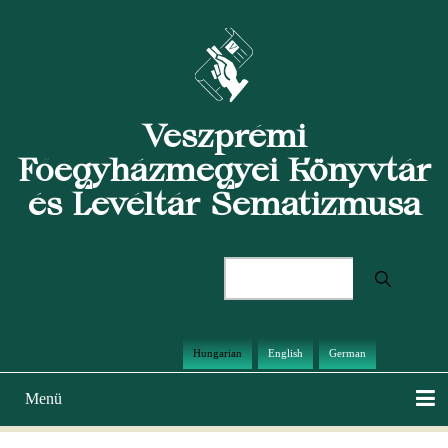
Ugrás
a
tartalomra
Veszprémi
Főegyházmegyei Könyvtár
és Levéltár Sematizmusa
Keresés
Hungarian
English
German
Menü
Main
navigation