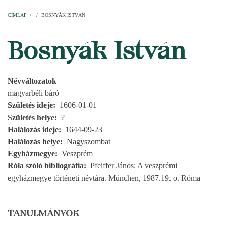
Címlap
Plébániák
Templomok
Egyházi személyek
Esperesi kerületek
Főesperességek
Székeskáptalan
CÍMLAP
/
/
BOSNYÁK ISTVÁN
MORZSA
Bosnyák István
Névváltozatok
magyarbéli báró
Születés ideje
1606-01-01
Születés helye
?
Halálozás ideje
1644-09-23
Halálozás helye
Nagyszombat
Egyházmegye
Veszprém
Róla szóló bibliográfia
Pfeiffer János: A veszprémi
egyházmegye történeti névtára. München, 1987.19. o. Róma
TANULMÁNYOK