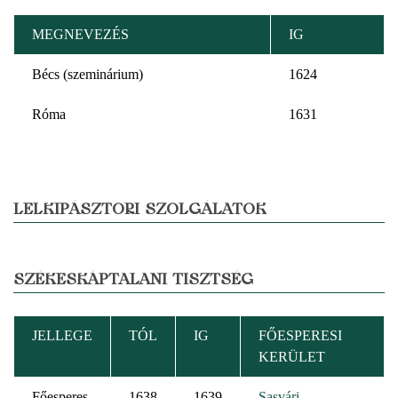
MEGNEVEZÉS
IG
Bécs (szeminárium)
1624
Róma
1631
LELKIPÁSZTORI SZOLGÁLATOK
SZÉKESKÁPTALANI TISZTSÉG
JELLEGE
TÓL
IG
FŐESPERESI
KERÜLET
Főesperes
1638
1639
Sasvári