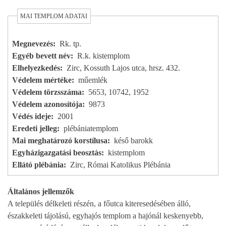
MAI TEMPLOM ADATAI
Megnevezés
Rk. tp.
Egyéb bevett név
R.k. kistemplom
Elhelyezkedés
Zirc, Kossuth Lajos utca, hrsz. 432.
Védelem mértéke
műemlék
Védelem törzsszáma
5653, 10742, 1952
Védelem azonosítója
9873
Védés ideje
2001
Eredeti jelleg
plébániatemplom
Mai meghatározó korstílusa
késő barokk
Egyházigazgatási beosztás
kistemplom
Ellátó plébánia
Zirc, Római Katolikus Plébánia
Általános jellemzők
A település délkeleti részén, a főutca kiteresedésében álló,
északkeleti tájolású, egyhajós templom a hajónál keskenyebb,