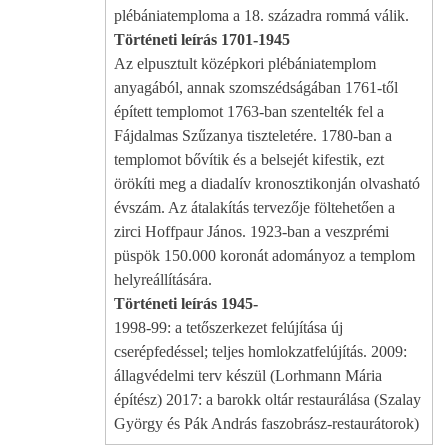
plébániatemploma a 18. századra rommá válik.
Történeti leírás 1701-1945
Az elpusztult középkori plébániatemplom
anyagából, annak szomszédságában 1761-től
épített templomot 1763-ban szentelték fel a
Fájdalmas Szűzanya tiszteletére. 1780-ban a
templomot bővítik és a belsejét kifestik, ezt
örökíti meg a diadalív kronosztikonján olvasható
évszám. Az átalakítás tervezője föltehetően a
zirci Hoffpaur János. 1923-ban a veszprémi
püspök 150.000 koronát adományoz a templom
helyreállítására.
Történeti leírás 1945-
1998-99: a tetőszerkezet felújítása új
cserépfedéssel; teljes homlokzatfelújítás. 2009:
állagvédelmi terv készül (Lorhmann Mária
építész) 2017: a barokk oltár restaurálása (Szalay
György és Pák András faszobrász-restaurátorok)