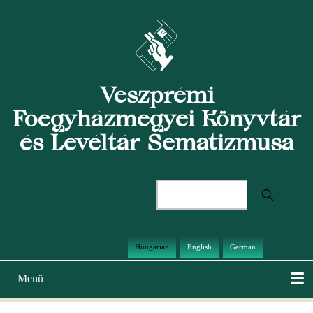
Ugrás
a
tartalomra
Veszprémi
Főegyházmegyei Könyvtár
és Levéltár Sematizmusa
Keresés
Hungarian
English
German
Menü
Main
navigation