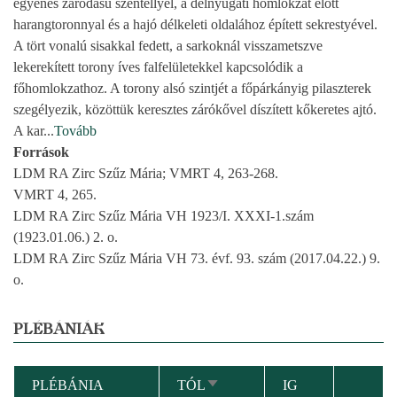
egyenes záródású szentéllyel, a délnyugati homlokzat előtt
harangtoronnyal és a hajó délkeleti oldalához épített sekrestyével.
A tört vonalú sisakkal fedett, a sarkoknál visszametszve
lekerekített torony íves falfelületekkel kapcsolódik a
főhomlokzathoz. A torony alsó szintjét a főpárkányig pilaszterek
szegélyezik, közöttük keresztes zárókővel díszített kőkeretes ajtó.
A kar
...
Tovább
Források
LDM RA Zirc Szűz Mária; VMRT 4, 263-268.
VMRT 4, 265.
LDM RA Zirc Szűz Mária VH 1923/I. XXXI-1.szám
(1923.01.06.) 2. o.
LDM RA Zirc Szűz Mária VH 73. évf. 93. szám (2017.04.22.) 9.
o.
PLÉBÁNIÁK
PLÉBÁNIA
TÓL
IG
NÖVEKVŐ