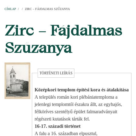
Címlap
Plébániák
Templomok
Egyházi személyek
Esperesi kerületek
Főesperességek
Székeskáptalan
CÍMLAP
/
/
ZIRC – FÁJDALMAS SZŰZANYA
MORZSA
Zirc – Fájdalmas
Szűzanya
TÖRTÉNETI LEÍRÁS
Középkori templom építési kora és átalakítása
A település román kori plébániatemploma a
jelenlegi templomtól északra állt, az egyhajós,
félköríves szentélyű épület falmaradványait
régészeti kutatások tárták fel.
16-17. századi történet
A falu a 16. században elpusztul,