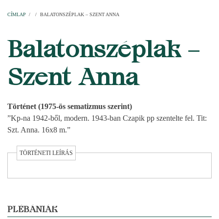
Címlap
Plébániák
Templomok
Egyházi személyek
Esperesi kerületek
Főesperességek
Székeskáptalan
CÍMLAP
/
/
BALATONSZÉPLAK – SZENT ANNA
MORZSA
Balatonszéplak –
Szent Anna
Történet (1975-ös sematizmus szerint)
”Kp-na 1942-ből, modern. 1943-ban Czapik pp szentelte fel. Tit:
Szt. Anna. 16x8 m.”
TÖRTÉNETI LEÍRÁS
PLÉBÁNIÁK