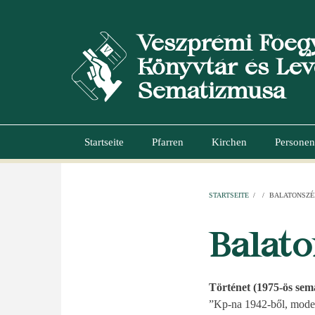
Direkt
zum
Veszprémi Főeg
Inhalt
Könyvtár és Lev
Sematizmusa
Startseite
Pfarren
Kirchen
Personen
Hauptnavigation
STARTSEITE
/
/
BALATONSZÉ
PFADNAVI
Balato
Történet (1975-ös sem
”Kp-na 1942-ből, modern