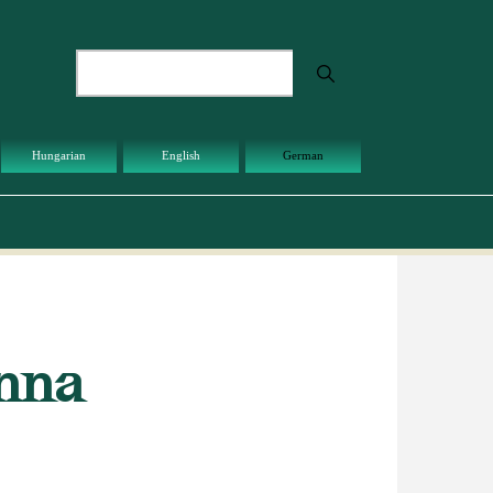
Suche
Hungarian
English
German
Anna