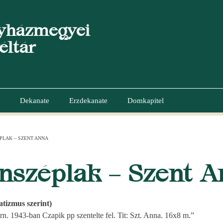
yházmegyei
éltár
Dekanate
Erzdekanate
Domkapitel
PLAK – SZENT ANNA
GATION
nszéplak – Szent 
atizmus szerint)
. 1943-ban Czapik pp szentelte fel. Tit: Szt. Anna. 16x8 m.”