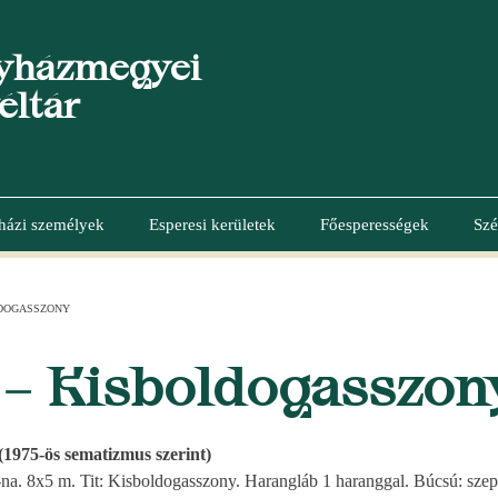
yházmegyei
éltár
házi személyek
Esperesi kerületek
Főesperességek
Szé
LDOGASSZONY
 – Kisboldogasszon
(1975-ös sematizmus szerint)
na. 8x5 m. Tit: Kisboldogasszony. Harangláb 1 haranggal. Búcsú: szept.