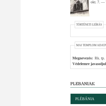
okt. 7. —
TÖRTÉNETI LEÍRÁS
MAI TEMPLOM ADAT
Megnevezés
Rk. tp.
Védelemre javasolju
PLÉBÁNIÁK
PLÉBÁNIA