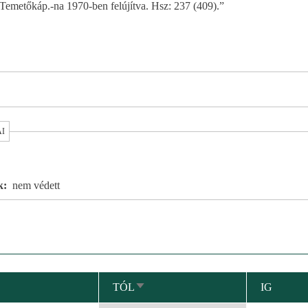
 Temetőkáp.-na 1970-ben felújítva. Hsz: 237 (409).”
AI
k
nem védett
TÓL
IG
NÖVEKVŐ
RENDEZÉS