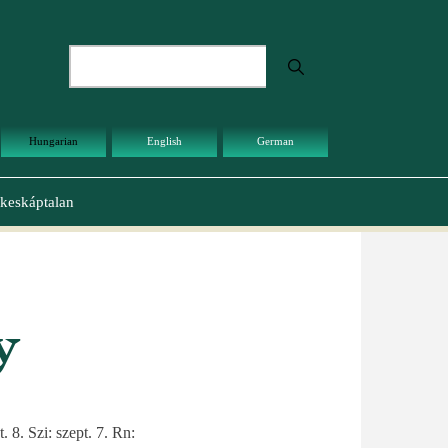
Keresés
Hungarian
English
German
keskáptalan
y
 8. Szi: szept. 7. Rn: