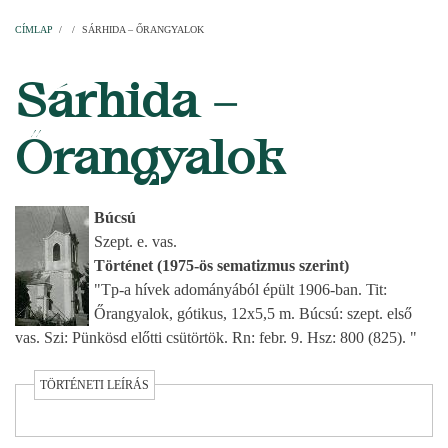
Címlap
Plébániák
Templomok
Egyházi személyek
Esperesi kerületek
Főesperességek
Székeskáptalan
CÍMLAP
/
/
SÁRHIDA – ŐRANGYALOK
MORZSA
Sárhida –
Őrangyalok
Búcsú
Szept. e. vas.
Történet (1975-ös sematizmus szerint)
"Tp-a hívek adományából épült 1906-ban. Tit:
Őrangyalok, gótikus, 12x5,5 m. Búcsú: szept. első
vas. Szi: Pünkösd előtti csütörtök. Rn: febr. 9. Hsz: 800 (825). "
TÖRTÉNETI LEÍRÁS