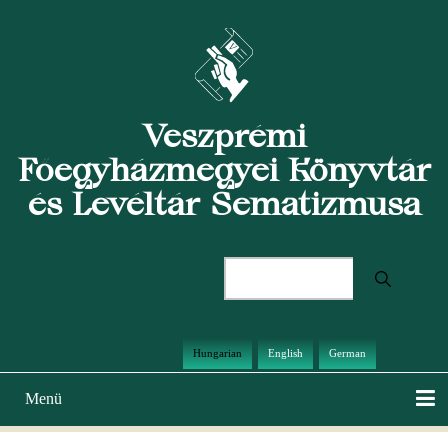
Ugrás
a
tartalomra
Veszprémi
Főegyházmegyei Könyvtár
és Levéltár Sematizmusa
Keresés
Hungarian
English
German
Menü
Main
navigation