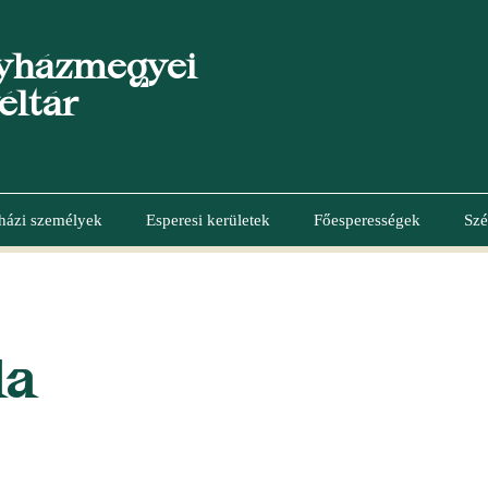
yházmegyei
éltár
házi személyek
Esperesi kerületek
Főesperességek
Szé
da