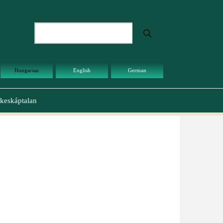
Keresés
Hungarian
English
German
keskáptalan