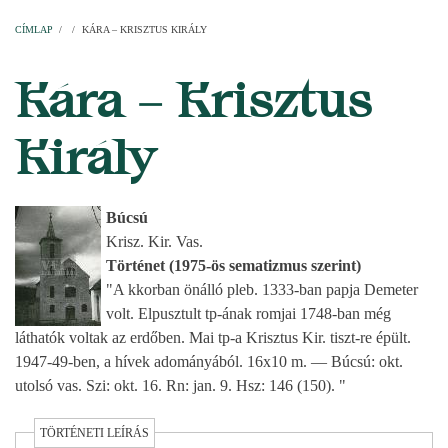
Címlap
Plébániák
Templomok
Egyházi személyek
Esperesi kerületek
Főesperességek
Székeskáptalan
CÍMLAP
/
/
KÁRA – KRISZTUS KIRÁLY
MORZSA
Kára – Krisztus
Király
Búcsú
Krisz. Kir. Vas.
Történet (1975-ös sematizmus szerint)
"A kkorban önálló pleb. 1333-ban papja Demeter
volt. Elpusztult tp-ának romjai 1748-ban még
láthatók voltak az erdőben. Mai tp-a Krisztus Kir. tiszt-re épült.
1947-49-ben, a hívek adományából. 16x10 m. — Búcsú: okt.
utolsó vas. Szi: okt. 16. Rn: jan. 9. Hsz: 146 (150). "
TÖRTÉNETI LEÍRÁS