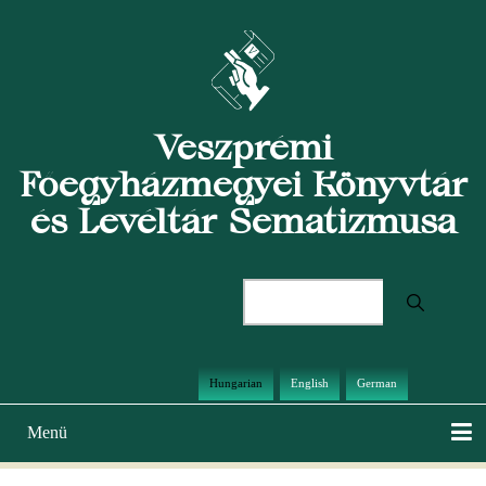
Ugrás
a
tartalomra
Veszprémi
Főegyházmegyei Könyvtár
és Levéltár Sematizmusa
Keresés
Hungarian
English
German
Menü
Main
navigation