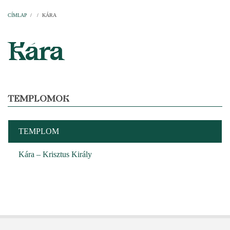
Címlap
Plébániák
Templomok
Egyházi személyek
Esperesi kerületek
Főesperességek
Székeskáptalan
CÍMLAP
/
/
KÁRA
MORZSA
Kára
TEMPLOMOK
TEMPLOM
Kára – Krisztus Király