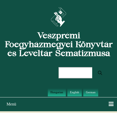
Ugrás
a
tartalomra
Veszprémi
Főegyházmegyei Könyvtár
és Levéltár Sematizmusa
Keresés
Hungarian
English
German
Menü
Main
navigation