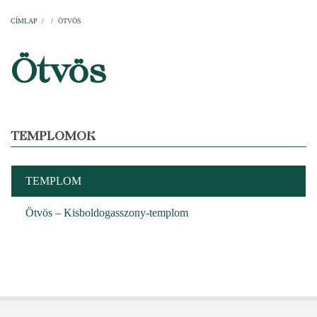
Címlap
Plébániák
Templomok
Egyházi személyek
Esperesi kerületek
Főesperességek
Székeskáptalan
CÍMLAP
/
/
ÖTVÖS
MORZSA
Ötvös
TEMPLOMOK
TEMPLOM
Ötvös – Kisboldogasszony-templom