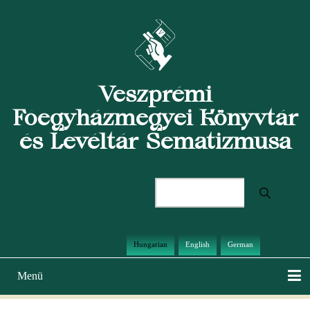
Ugrás
a
tartalomra
Veszprémi
Főegyházmegyei Könyvtár
és Levéltár Sematizmusa
Keresés
Hungarian
English
German
Menü
Main
navigation