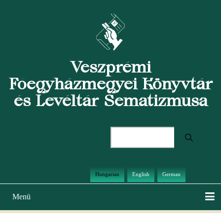
Ugrás
a
tartalomra
Veszprémi
Főegyházmegyei Könyvtár
és Levéltár Sematizmusa
Keresés
Hungarian
English
German
Menü
Main
navigation