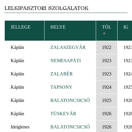
LELKIPÁSZTORI SZOLGÁLATOK
JELLEGE
HELYE
TÓL
IG
CSÖKKENŐ
RENDEZÉS
Káplán
ZALASZEGVÁR
1922
192
Káplán
NEMESAPÁTI
1923
192
Káplán
ZALABÉR
1923
192
Káplán
TAPSONY
1924
192
Káplán
BALATONCSICSÓ
1925
192
Káplán
TÜSKEVÁR
1926
192
Ideiglenes
BALATONCSICSÓ
1926
192