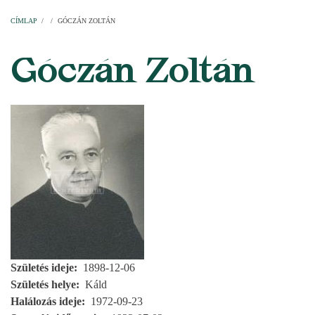
Címlap
Plébániák
Templomok
Egyházi személyek
Esperesi kerületek
Főesperességek
Székeskáptalan
CÍMLAP
/
/
GÓCZÁN ZOLTÁN
MORZSA
Góczán Zoltán
Születés ideje
1898-12-06
Születés helye
Káld
Halálozás ideje
1972-09-23