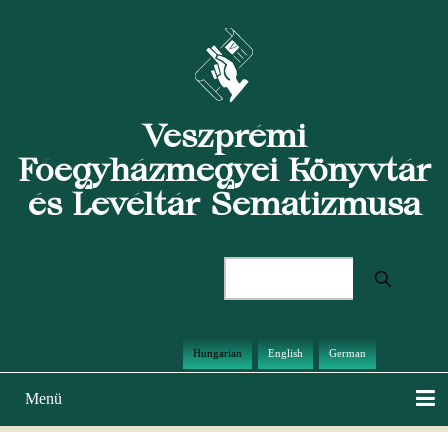
Ugrás
a
tartalomra
Veszprémi
Főegyházmegyei Könyvtár
és Levéltár Sematizmusa
Keresés
Hungarian
English
German
Menü
Main
navigation