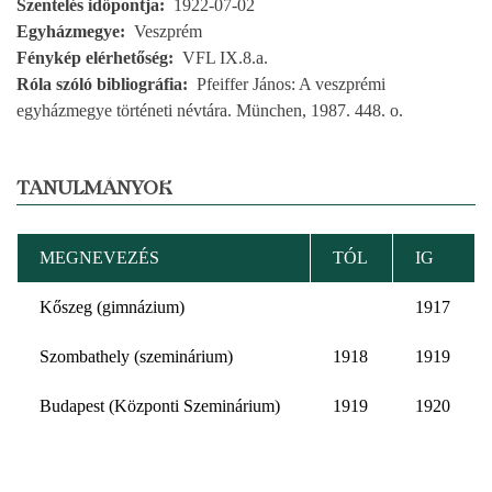
Szentelés időpontja
1922-07-02
Egyházmegye
Veszprém
Fénykép elérhetőség
VFL IX.8.a.
Róla szóló bibliográfia
Pfeiffer János: A veszprémi
egyházmegye történeti névtára. München, 1987. 448. o.
TANULMÁNYOK
MEGNEVEZÉS
TÓL
IG
Kőszeg (gimnázium)
1917
Szombathely (szeminárium)
1918
1919
Budapest (Központi Szeminárium)
1919
1920