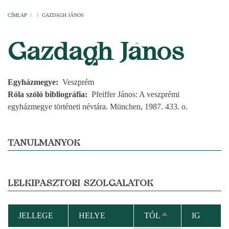
Címlap
Plébániák
Templomok
Egyházi személyek
Esperesi kerületek
Főesperességek
Székeskáptalan
CÍMLAP
/
/
GAZDAGH JÁNOS
MORZSA
Gazdagh János
Egyházmegye
Veszprém
Róla szóló bibliográfia
Pfeiffer János: A veszprémi
egyházmegye történeti névtára. München, 1987. 433. o.
TANULMÁNYOK
LELKIPÁSZTORI SZOLGÁLATOK
JELLEGE
HELYE
TÓL
IG
CSÖKKENŐ
RENDEZÉS