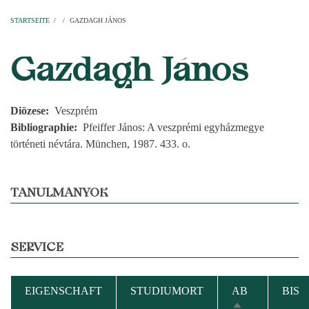
Startseite
Pfarren
Kirchen
Personen
Dekanate
Erzdekanate
Domkapitel
STARTSEITE
/
/
GAZDAGH JÁNOS
PFADNAVIGATION
Gazdagh János
Diözese
Veszprém
Bibliographie
Pfeiffer János: A veszprémi egyházmegye
történeti névtára. München, 1987. 433. o.
TANULMÁNYOK
SERVICE
EIGENSCHAFT
STUDIUMORT
AB
BIS
ABSTEIGEND