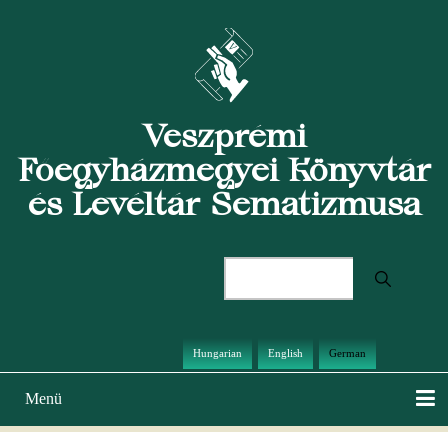
Direkt
zum
Inhalt
Veszprémi
Főegyházmegyei Könyvtár
és Levéltár Sematizmusa
Suche
Hungarian
English
German
Menü
Hauptnavigation