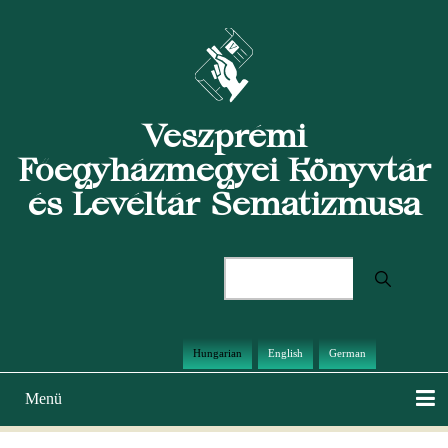
Ugrás
a
tartalomra
Veszprémi
Főegyházmegyei Könyvtár
és Levéltár Sematizmusa
Keresés
Hungarian
English
German
Menü
Main
navigation