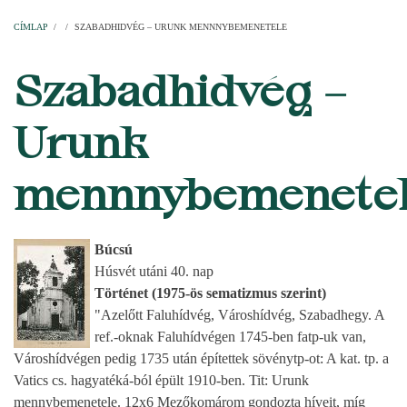
Címlap
Plébániák
Templomok
Egyházi személyek
Esperesi kerületek
Főesperességek
Székeskáptalan
CÍMLAP
/
/
SZABADHIDVÉG – URUNK MENNNYBEMENETELE
MORZSA
Szabadhidvég –
Urunk
mennnybemenete
Búcsú
Húsvét utáni 40. nap
Történet (1975-ös sematizmus szerint)
"Azelőtt Faluhídvég, Városhídvég, Szabadhegy. A
ref.-oknak Faluhídvégen 1745-ben fatp-uk van,
Városhídvégen pedig 1735 után építettek sövénytp-ot: A kat. tp. a
Vatics cs. hagyatéká-ból épült 1910-ben. Tit: Urunk
mennybemenetele. 12x6 Mezőkomárom gondozta híveit, míg