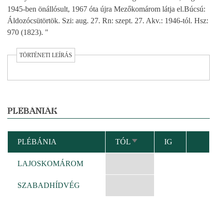
1945-ben önállósult, 1967 óta újra Mezőkomárom látja el.Búcsú:
Áldozócsütörtök. Szi: aug. 27. Rn: szept. 27. Akv.: 1946-tól. Hsz:
970 (1823). "
TÖRTÉNETI LEÍRÁS
PLÉBÁNIÁK
PLÉBÁNIA
TÓL
IG
NÖVEKVŐ
RENDEZÉS
LAJOSKOMÁROM
SZABADHÍDVÉG