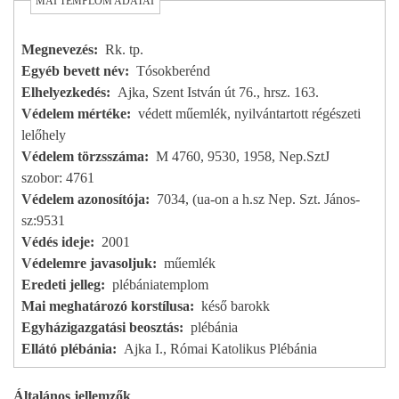
MAI TEMPLOM ADATAI
Megnevezés
Rk. tp.
Egyéb bevett név
Tósokberénd
Elhelyezkedés
Ajka, Szent István út 76., hrsz. 163.
Védelem mértéke
védett műemlék, nyilvántartott régészeti
lelőhely
Védelem törzsszáma
M 4760, 9530, 1958, Nep.SztJ
szobor: 4761
Védelem azonosítója
7034, (ua-on a h.sz Nep. Szt. János-
sz:9531
Védés ideje
2001
Védelemre javasoljuk
műemlék
Eredeti jelleg
plébániatemplom
Mai meghatározó korstílusa
késő barokk
Egyházigazgatási beosztás
plébánia
Ellátó plébánia
Ajka I., Római Katolikus Plébánia
Általános jellemzők