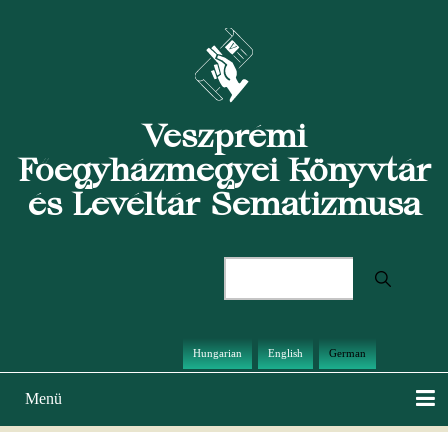
Direkt
zum
Inhalt
Veszprémi
Főegyházmegyei Könyvtár
és Levéltár Sematizmusa
Suche
Hungarian
English
German
Menü
Hauptnavigation