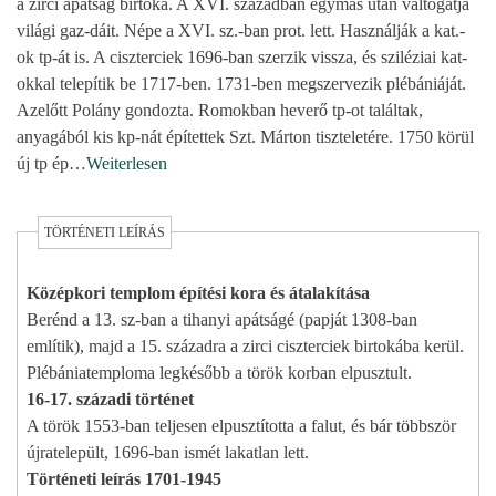
a zirci apátság birtoka. A XVI. században egymás után váltogatja
világi gaz-dáit. Népe a XVI. sz.-ban prot. lett. Használják a kat.-
ok tp-át is. A ciszterciek 1696-ban szerzik vissza, és sziléziai kat-
okkal telepítik be 1717-ben. 1731-ben megszervezik plébániáját.
Azelőtt Polány gondozta. Romokban heverő tp-ot találtak,
anyagából kis kp-nát építettek Szt. Márton tiszteletére. 1750 körül
új tp ép
…
Weiterlesen
TÖRTÉNETI LEÍRÁS
Középkori templom építési kora és átalakítása
Berénd a 13. sz-ban a tihanyi apátságé (papját 1308-ban
említik), majd a 15. századra a zirci ciszterciek birtokába kerül.
Plébániatemploma legkésőbb a török korban elpusztult.
16-17. századi történet
A török 1553-ban teljesen elpusztította a falut, és bár többször
újratelepült, 1696-ban ismét lakatlan lett.
Történeti leírás 1701-1945