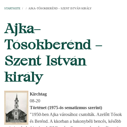
Startseite
Pfarren
Kirchen
Personen
Dekanate
Erzdekanate
Domkapitel
STARTSEITE
/
/
AJKA–TÓSOKBERÉND – SZENT ISTVÁN KIRÁLY
PFADNAVIGATION
Ajka–
Tósokberénd –
Szent István
király
Kirchtag
08-20
Történet (1975-ös sematizmus szerint)
"1950-ben Ajka városához csatolták. Azelőtt Tósok
és Berénd. A kkorban a bakonybéli bencés, később