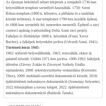
Az újonnan beköltöző német telepesek a romjaiból 1736-ban
helyreállított templom szentélyét használták. 1750: Szent
Rókus-templom (1800 k. lebontva, a plébánia és a tanítólak
közötti területen). A mai templomot 1799-ben kezdték építeni,
és 1808-ban szentelték fel, ismeretlen mestertől. Építtető a zirci
ciszterci apátság (valószínűleg Dréta Antal zirci perjel).
Falképei és főoltárképe 1808 k. készültek (Franz Xaver
Bucher), a falképek helyenként javítva (Udvardi Antal, 1941).
Történeti leírás 1945-
1962: tetőzetét helyreállították. 1963: renoválták, ekkor új
palatető készült. Utóbbi 1971-ben javítva. 1990-1992: falképek
átfestése (Závory Zoltán és Závoryné Székely Emília
rajztanárok). 2008: sekrestyeszekrény restaurálása (Keresztes
Tibor), 2009: mobiladó-szerelési dokumentáció készült. 2018:
építéstörténeti tudományos dokumentáció (Somorjay Selysette).
2022 februárjában a torony kiégett. 2022: építéstörténeti
tudományos dokumentáció (Balázsik Tamás).