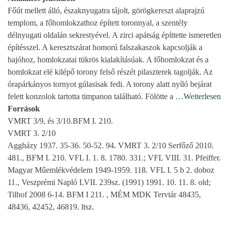
Főút mellett álló, északnyugatra tájolt, görögkereszt alaprajzú
templom, a főhomlokzathoz épített toronnyal, a szentély
délnyugati oldalán sekrestyével. A zirci apátság építtette ismeretlen
építésszel. A keresztszárat homorú falszakaszok kapcsolják a
hajóhoz, homlokzatai tükrös kialakításúak. A főhomlokzat és a
homlokzat elé kilépő torony felső részét pilaszterek tagolják. Az
órapárkányos tornyot gúlasisak fedi. A torony alatt nyíló bejárat
felett konzolok tartotta timpanon található. Fölötte a
…
Weiterlesen
Források
VMRT 3/9, és 3/10.BFM I. 210.
VMRT 3. 2/10
Aggházy 1937. 35-36. 50-52. 94. VMRT 3. 2/10 Serfőző 2010.
481., BFM I. 210. VFL I. 1. 8. 1780. 331.; VFL VIII. 31. Pfeiffer.
Magyar Műemlékvédelem 1949-1959. 118. VFL I. 5 b 2. doboz
11., Veszprémi Napló LVII. 239sz. (1991) 1991. 10. 11. 8. old;
Tilhof 2008 6-14. BFM I 211. , MÉM MDK Tervtár 48435,
48436, 42452, 46819. ltsz.