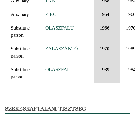
Auxiliary
TAB
1958
196
Auxiliary
ZIRC
1964
196
Substitute
OLASZFALU
1966
197
parson
Substitute
ZALASZÁNTÓ
1970
198
parson
Substitute
OLASZFALU
1989
198
parson
SZÉKESKÁPTALANI TISZTSÉG