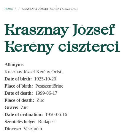
Home
Parishes
Temples
Clergymen
Decanal districts
Archdecanal districts
Cathedral chapter
HOME
/
/
KRASZNAY JÓZSEF KERÉNY CISZTERCI
BREADCRUMB
Krasznay József
Kerény ciszterci
Allonyms
Krasznay József Kerény Ocist.
Date of birth
1925-10-20
Place of birth
Pestszentlőrinc
Date of death
1999-06-17
Place of death
Zirc
Grave
Zirc
Date of ordination
1950-06-16
Szentelés helye
Budapest
Diocese
Veszprém