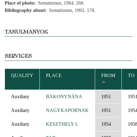
Place of photo
Sematizmus, 1984. 268.
Bibliography about
Sematizmus, 1992. 178.
TANULMÁNYOK
SERVICES
QUALITY
PLACE
FROM
TO
SORT
DESCENDING
Auxiliary
BAKONYNÁNA
1951
195
Auxiliary
NAGYKAPORNAK
1951
195
Auxiliary
KESZTHELY I.
1954
195