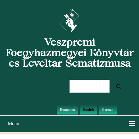
Skip
to
main
content
Veszprémi
Főegyházmegyei Könyvtár
és Levéltár Sematizmusa
Search
Hungarian
English
German
Menu
Main
navigation