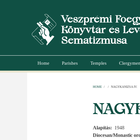
Skip
to
Veszprémi Főeg
main
content
Könyvtár és Lev
Sematizmusa
Home
Parishes
Temples
Clergyme
Main
navigation
HOME
/
/
NAGYKANIZSA IV.
BREADCR
NAGYK
Alapítás
1948
Diocesan/Monastic or