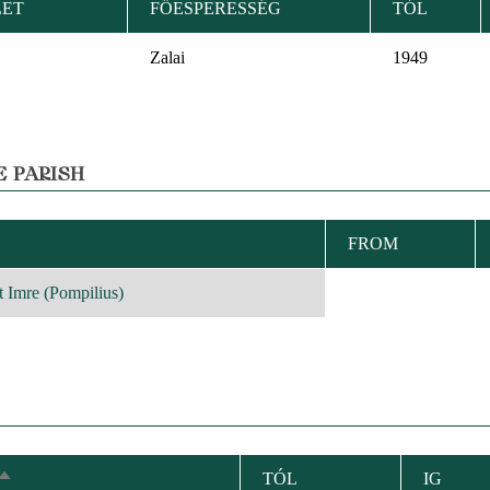
LET
FŐESPERESSÉG
TÓL
Zalai
1949
E PARISH
FROM
DING
 Imre (Pompilius)
TÓL
IG
SORT