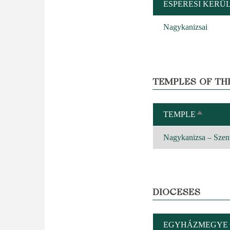
ESPERESI KERÜ
Nagykanizsai
TEMPLES OF TH
TEMPLE
SORT
DESCEN
Nagykanizsa – Szent
DIOCESES
EGYHÁZMEGYE