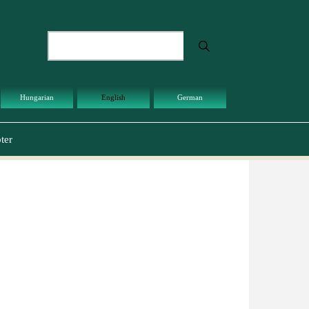
Search
Hungarian
English
German
ter