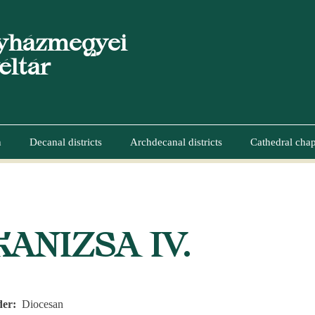
yházmegyei
éltár
n
Decanal districts
Archdecanal districts
Cathedral chap
UMB
ANIZSA IV.
der
Diocesan