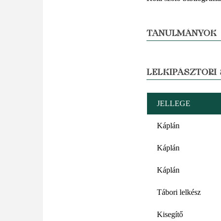
TANULMÁNYOK
LELKIPÁSZTORI
JELLEGE
Káplán
Káplán
Káplán
Tábori lelkész
Kisegítő