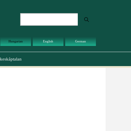
Keresés
Hungarian
English
German
keskáptalan