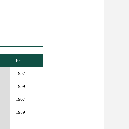
IG
KENŐ
ZÉS
1957
1959
1967
1989