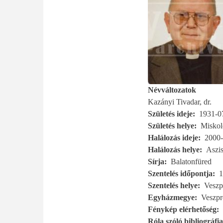
Névváltozatok
Kazányi Tivadar, dr.
Születés ideje
1931-0
Születés helye
Miskol
Halálozás ideje
2000-
Halálozás helye
Aszis
Sírja
Balatonfüred
Szentelés időpontja
1
Szentelés helye
Vesz
Egyházmegye
Veszp
Fénykép elérhetőség
Róla szóló bibliográfia