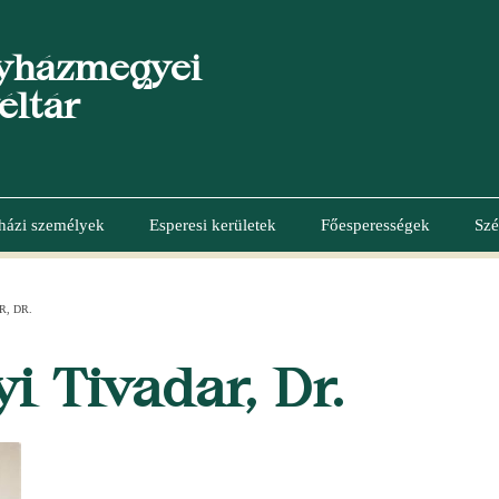
yházmegyei
éltár
házi személyek
Esperesi kerületek
Főesperességek
Szé
R, DR.
i Tivadar, Dr.