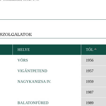
 SZOLGÁLATOK
HELYE
TÓL
CSÖK
RENDE
VÖRS
1956
VIGÁNTPETEND
1957
NAGYKANIZSA IV.
1959
1987
BALATONFÜRED
1989