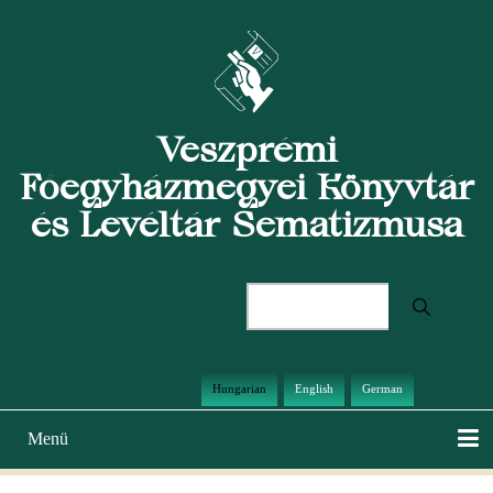
Ugrás
a
tartalomra
Veszprémi
Főegyházmegyei Könyvtár
és Levéltár Sematizmusa
Keresés
Hungarian
English
German
Menü
Main
navigation