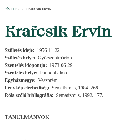
Címlap
Plébániák
Templomok
Egyházi személyek
Esperesi kerületek
Főesperességek
Székeskáptalan
CÍMLAP
/
/
KRAFCSIK ERVIN
MORZSA
Krafcsik Ervin
Születés ideje
1956-11-22
Születés helye
Győrszentmárton
Szentelés időpontja
1973-06-29
Szentelés helye
Pannonhalma
Egyházmegye
Veszprém
Fénykép elérhetőség
Sematizmus, 1984. 268.
Róla szóló bibliográfia
Sematizmus, 1992. 177.
TANULMÁNYOK