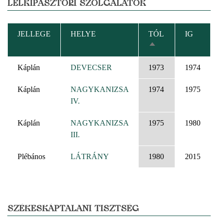
LELKIPÁSZTORI SZOLGÁLATOK
JELLEGE
HELYE
TÓL
IG
CSÖKKENŐ
RENDEZÉS
Káplán
DEVECSER
1973
1974
Káplán
NAGYKANIZSA
1974
1975
IV.
Káplán
NAGYKANIZSA
1975
1980
III.
Plébános
LÁTRÁNY
1980
2015
SZÉKESKÁPTALANI TISZTSÉG