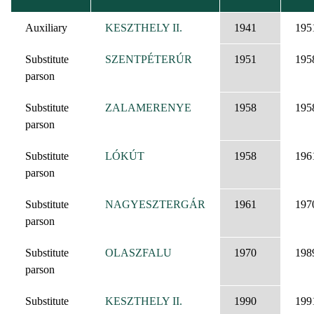
DESCENDING
Auxiliary
KESZTHELY II.
1941
195
Substitute
SZENTPÉTERÚR
1951
195
parson
Substitute
ZALAMERENYE
1958
195
parson
Substitute
LÓKÚT
1958
196
parson
Substitute
NAGYESZTERGÁR
1961
197
parson
Substitute
OLASZFALU
1970
198
parson
Substitute
KESZTHELY II.
1990
199