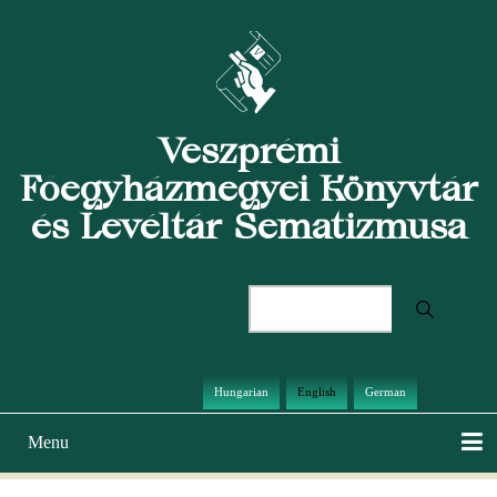
Skip
to
main
content
Veszprémi
Főegyházmegyei Könyvtár
és Levéltár Sematizmusa
Search
Hungarian
English
German
Menu
Main
navigation