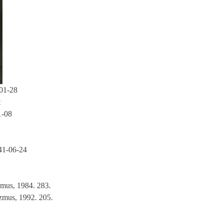
01-28
t
1-08
41-06-24
mus, 1984. 283.
zmus, 1992. 205.