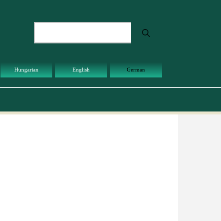
Suche
Hungarian
English
German