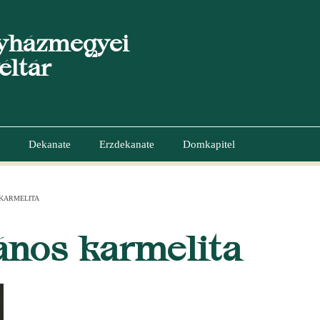
yházmegyei
éltár
Dekanate
Erzdekanate
Domkapitel
 KARMELITA
GATION
ános karmelita