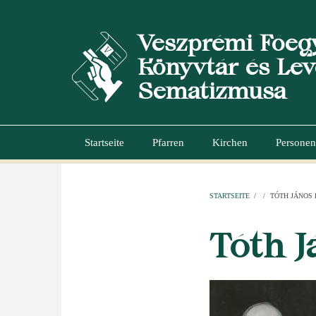
Direkt
zum
Veszprémi Főeg
Inhalt
Könyvtár és Lev
Sematizmusa
Startseite
Pfarren
Kirchen
Personen
Hauptnavigation
STARTSEITE
/
/
TÓTH JÁNOS
PFADNAVI
Tóth J