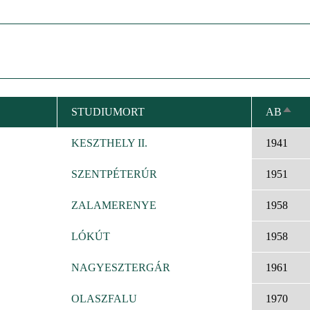
STUDIUMORT
AB
ABS
SORT
KESZTHELY II.
1941
SZENTPÉTERÚR
1951
ZALAMERENYE
1958
LÓKÚT
1958
NAGYESZTERGÁR
1961
OLASZFALU
1970