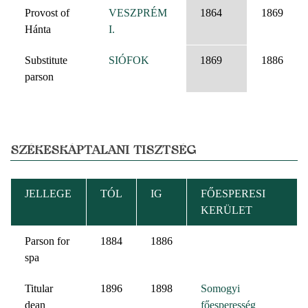
Provost of
VESZPRÉM
1864
1869
Hánta
I.
Substitute
SIÓFOK
1869
1886
parson
SZÉKESKÁPTALANI TISZTSÉG
JELLEGE
TÓL
IG
FŐESPERESI
KERÜLET
Parson for
1884
1886
spa
Titular
1896
1898
Somogyi
dean
főesperesség