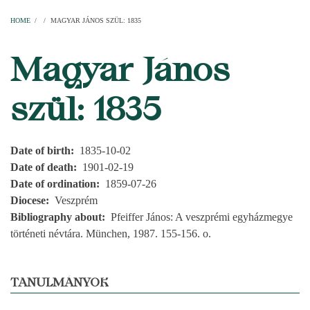
Home
Parishes
Temples
Clergymen
Decanal districts
Archdecanal districts
Cathedral chapter
HOME
/
/
MAGYAR JÁNOS SZÜL: 1835
BREADCRUMB
Magyar János
szül: 1835
Date of birth
1835-10-02
Date of death
1901-02-19
Date of ordination
1859-07-26
Diocese
Veszprém
Bibliography about
Pfeiffer János: A veszprémi egyházmegye
történeti névtára. München, 1987. 155-156. o.
TANULMÁNYOK