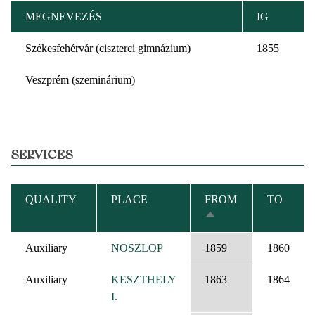
MEGNEVEZÉS
IG
Székesfehérvár (ciszterci gimnázium)
1855
Veszprém (szeminárium)
SERVICES
QUALITY
PLACE
FROM
TO
SORT
DESCENDING
Auxiliary
NOSZLOP
1859
1860
Auxiliary
KESZTHELY
1863
1864
I.