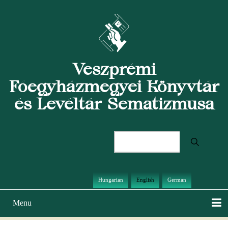
Skip
to
main
content
Veszprémi
Főegyházmegyei Könyvtár
és Levéltár Sematizmusa
Search
Hungarian
English
German
Menu
Main
navigation