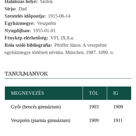
Halálozás helye
Siófok
Sírja
Dad
Szentelés időpontja
1915-06-14
Egyházmegye
Veszprém
Nyugdíjban
1955-01-01
Fénykép elérhetőség
VFL IX.8.a.
Róla szóló bibliográfia
Pfeiffer János: A veszprémi
egyházmegye történeti névtára. München, 1987. 1099. o.
TANULMÁNYOK
MEGNEVEZÉS
TÓL
IG
Győr (bencés gimnázium)
1903
1909
Veszprém (piarista gimnázium)
1909
1911