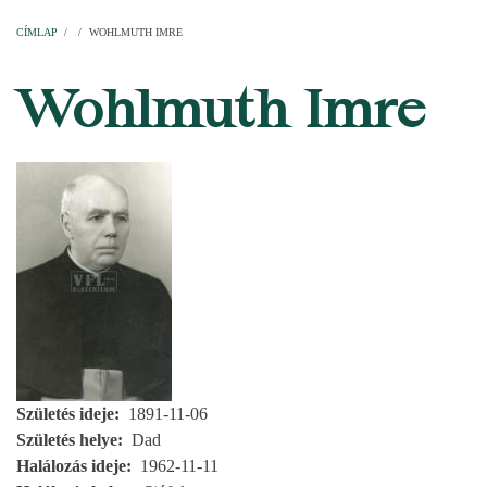
Címlap
Plébániák
Templomok
Egyházi személyek
Esperesi kerületek
Főesperességek
Székeskáptalan
CÍMLAP
/
/
WOHLMUTH IMRE
MORZSA
Wohlmuth Imre
Születés ideje
1891-11-06
Születés helye
Dad
Halálozás ideje
1962-11-11