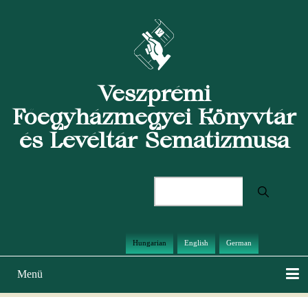
Ugrás
a
tartalomra
Veszprémi
Főegyházmegyei Könyvtár
és Levéltár Sematizmusa
Keresés
Hungarian
English
German
Menü
Main
navigation