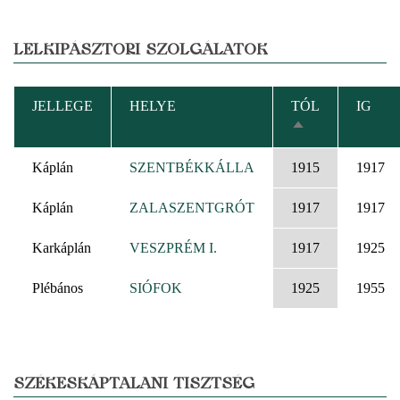
LELKIPÁSZTORI SZOLGÁLATOK
JELLEGE
HELYE
TÓL
IG
CSÖKKENŐ
RENDEZÉS
Káplán
SZENTBÉKKÁLLA
1915
1917
Káplán
ZALASZENTGRÓT
1917
1917
Karkáplán
VESZPRÉM I.
1917
1925
Plébános
SIÓFOK
1925
1955
SZÉKESKÁPTALANI TISZTSÉG