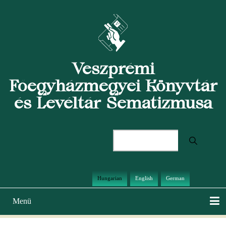
Ugrás
a
tartalomra
Veszprémi
Főegyházmegyei Könyvtár
és Levéltár Sematizmusa
Keresés
Hungarian
English
German
Menü
Main
navigation