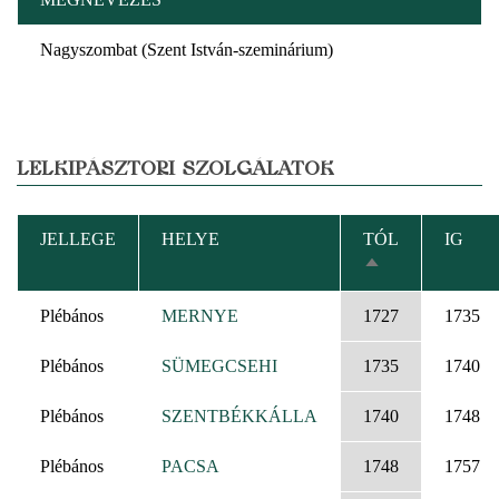
Nagyszombat (Szent István-szeminárium)
LELKIPÁSZTORI SZOLGÁLATOK
JELLEGE
HELYE
TÓL
IG
CSÖKKENŐ
RENDEZÉS
Plébános
MERNYE
1727
1735
Plébános
SÜMEGCSEHI
1735
1740
Plébános
SZENTBÉKKÁLLA
1740
1748
Plébános
PACSA
1748
1757