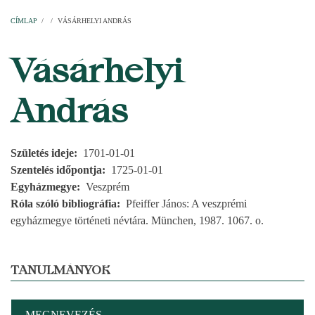
Címlap
Plébániák
Templomok
Egyházi személyek
Esperesi kerületek
Főesperességek
Székeskáptalan
CÍMLAP
/
/
VÁSÁRHELYI ANDRÁS
MORZSA
Vásárhelyi
András
Születés ideje
1701-01-01
Szentelés időpontja
1725-01-01
Egyházmegye
Veszprém
Róla szóló bibliográfia
Pfeiffer János: A veszprémi
egyházmegye történeti névtára. München, 1987. 1067. o.
TANULMÁNYOK
MEGNEVEZÉS