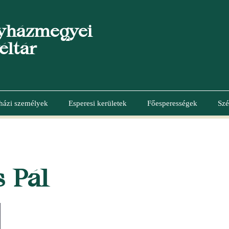
yházmegyei
éltár
házi személyek
Esperesi kerületek
Főesperességek
Szé
 Pál