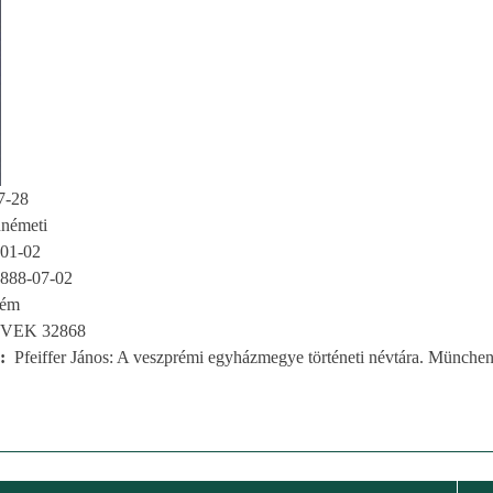
7-28
németi
01-02
888-07-02
rém
VEK 32868
Pfeiffer János: A veszprémi egyházmegye történeti névtára. München