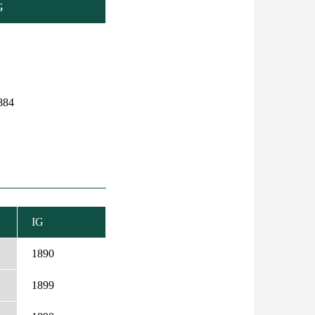
G
884
IG
NŐ
S
1890
1899