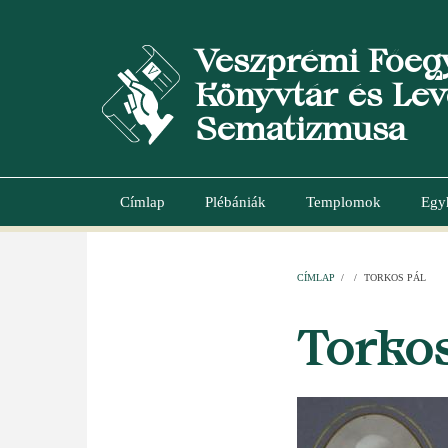
Ugrás
a
Veszprémi Főeg
tartalomra
Könyvtár és Lev
Sematizmusa
Címlap
Plébániák
Templomok
Egy
Main
navigation
CÍMLAP
/
/
TORKOS PÁL
MORZSA
Torkos