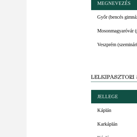
MEGNEVEZÉS
Győr (bencés gimná
Mosonmagyaróvár (p
Veszprém (szeminár
LELKIPÁSZTORI
JELLEGE
Káplán
Karkáplán