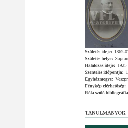
Születés ideje
1865-0
Születés helye
Sopron
Halálozás ideje
1925-
Szentelés időpontja
1
Egyházmegye
Veszp
Fénykép elérhetőség
Róla szóló bibliográfia
TANULMÁNYOK