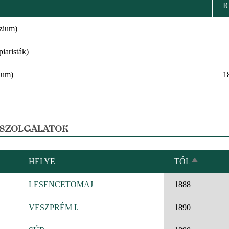
I
zium)
iaristák)
ium)
1
 SZOLGÁLATOK
HELYE
TÓL
CSÖKKE
RENDEZÉ
LESENCETOMAJ
1888
VESZPRÉM I.
1890