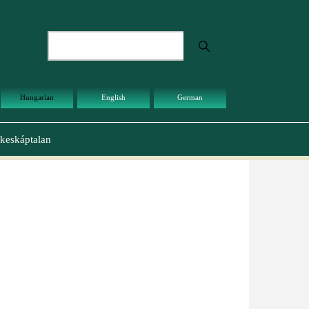
Keresés
Hungarian
English
German
keskáptalan