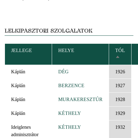
LELKIPÁSZTORI SZOLGÁLATOK
JELLEGE
HELYE
TÓL
CSÖKKE
RENDEZÉ
Káplán
DÉG
1926
Káplán
BERZENCE
1927
Káplán
MURAKERESZTÚR
1928
Káplán
KÉTHELY
1929
Ideiglenes
KÉTHELY
1932
adminisztrátor