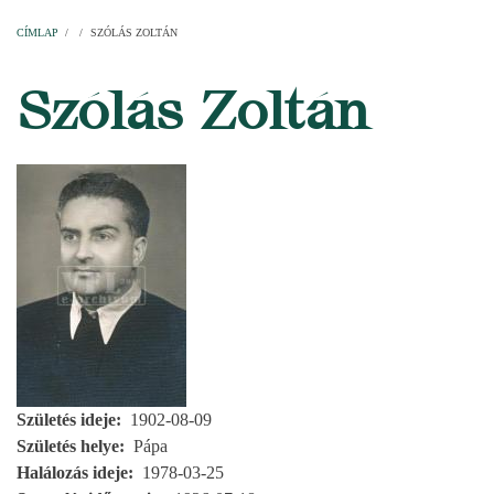
Címlap
Plébániák
Templomok
Egyházi személyek
Esperesi kerületek
Főesperességek
Székeskáptalan
CÍMLAP
/
/
SZÓLÁS ZOLTÁN
MORZSA
Szólás Zoltán
Születés ideje
1902-08-09
Születés helye
Pápa
Halálozás ideje
1978-03-25