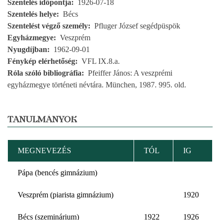
Szentelés időpontja
1926-07-18
Szentelés helye
Bécs
Szentelést végző személy
Pfluger József segédpüspök
Egyházmegye
Veszprém
Nyugdíjban
1962-09-01
Fénykép elérhetőség
VFL IX.8.a.
Róla szóló bibliográfia
Pfeiffer János: A veszprémi
egyházmegye történeti névtára. München, 1987. 995. old.
TANULMÁNYOK
MEGNEVEZÉS
TÓL
IG
Pápa (bencés gimnázium)
Veszprém (piarista gimnázium)
1920
Bécs (szeminárium)
1922
1926