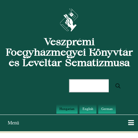
Ugrás
a
tartalomra
Veszprémi
Főegyházmegyei Könyvtár
és Levéltár Sematizmusa
Keresés
Hungarian
English
German
Menü
Main
navigation