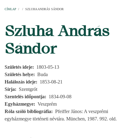
Címlap
Plébániák
Templomok
Egyházi személyek
Esperesi kerületek
Főesperességek
Székeskáptalan
CÍMLAP
/
/
SZLUHA ANDRÁS SÁNDOR
MORZSA
Szluha András
Sándor
Születés ideje
1803-05-13
Születés helye
Buda
Halálozás ideje
1853-08-21
Sírja
Szentgrót
Szentelés időpontja
1834-09-08
Egyházmegye
Veszprém
Róla szóló bibliográfia
Pfeiffer János: A veszprémi
egyházmegye történeti névtára. München, 1987. 992. old.