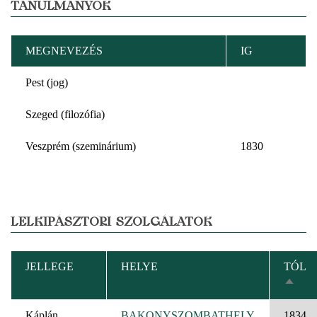
TANULMÁNYOK
MEGNEVEZÉS
IG
Pest (jog)
Szeged (filozófia)
Veszprém (szeminárium)
1830
LELKIPÁSZTORI SZOLGÁLATOK
JELLEGE
HELYE
TÓL
CSÖK
REND
Káplán
BAKONYSZOMBATHELY
1834