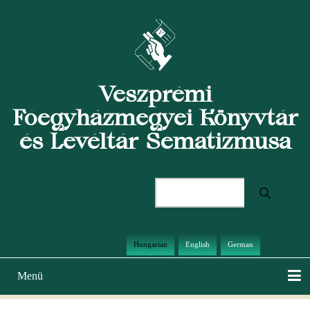
Ugrás
a
tartalomra
Veszprémi
Főegyházmegyei Könyvtár
és Levéltár Sematizmusa
Keresés
Hungarian
English
German
Menü
Main
navigation