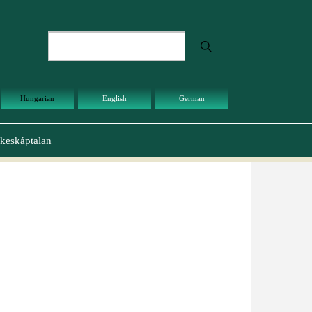
Keresés
Hungarian
English
German
keskáptalan