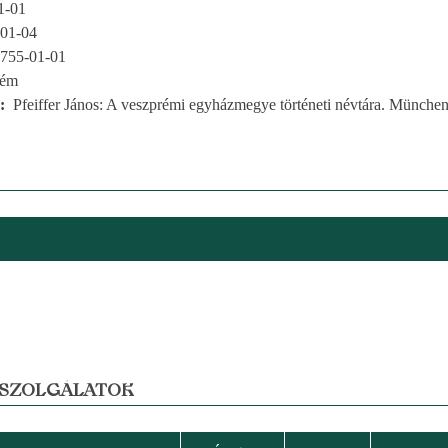
1-01
01-04
755-01-01
rém
Pfeiffer János: A veszprémi egyházmegye történeti névtára. München
 SZOLGÁLATOK