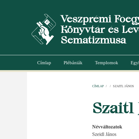
Ugrás
a
Veszprémi Főeg
tartalomra
Könyvtár és Lev
Sematizmusa
Címlap
Plébániák
Templomok
Egy
Main
navigation
CÍMLAP
/
/
SZAITL JÁNOS
MORZSA
Szaitl
Névváltozatok
Szeidl János