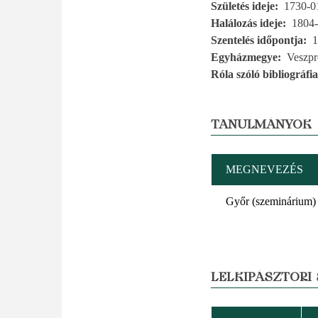
Születés ideje
1730-0
Halálozás ideje
1804-
Szentelés időpontja
1
Egyházmegye
Veszp
Róla szóló bibliográfia
TANULMÁNYOK
MEGNEVEZÉS
Győr (szeminárium)
LELKIPÁSZTORI