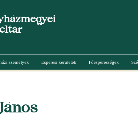
yházmegyei
éltár
házi személyek
Esperesi kerületek
Főesperességek
Szé
 János